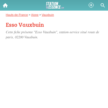
Gazole :
Hauts-de-France
>
Aisne
>
Vauxbuin
Esso Vauxbuin
Disponible
Épuisé
Cette fiche présente "Esso Vauxbuin", station-service situé
route de
SP 98 :
paris
, 02200 Vauxbuin.
Disponible
Épuisé
SP 95 :
Disponible
Épuisé
Fermer