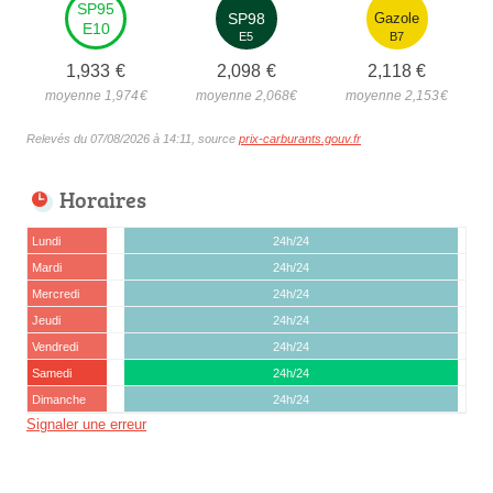
SP95
SP98
Gazole
E10
E5
B7
1,933
€
2,098
€
2,118
€
moyenne 1,974
€
moyenne 2,068
€
moyenne 2,153
€
Relevés du 07/08/2026 à 14:11, source
prix-carburants.gouv.fr
Horaires
Lundi
24h/24
Mardi
24h/24
Mercredi
24h/24
Jeudi
24h/24
Vendredi
24h/24
Samedi
24h/24
Dimanche
24h/24
Signaler une erreur