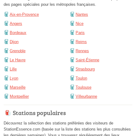
des pages spéciales pour les métropoles françaises.
Aix-en-Provence
Nantes
Angers
Nice
Bordeaux
Paris
Dijon
Reims
Grenoble
Rennes
Le Havre
Saint-Étienne
Lille
Strasbourg
Lyon
Toulon
Marseille
Toulouse
Montpellier
Villeurbanne
Stations populaires
Découvrez la sélection des stations préférées des visiteurs de
StationEssence.com (basée sur la liste des stations les plus consultées
les dernières semaines). Vous y trouverez régulièrement des lieux