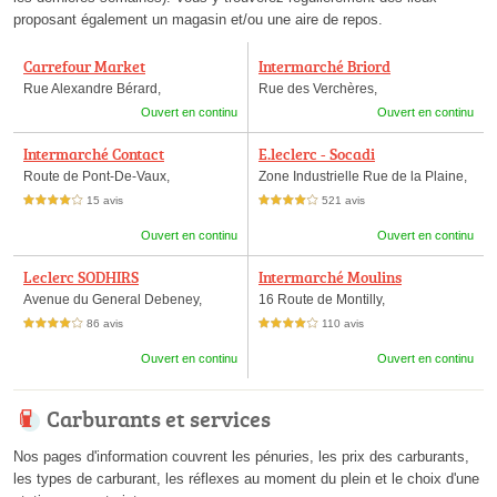
proposant également un magasin et/ou une aire de repos.
Carrefour Market
Intermarché Briord
Rue Alexandre Bérard,
Rue des Verchères,
Ouvert en continu
Ouvert en continu
Intermarché Contact
E.leclerc - Socadi
Route de Pont-De-Vaux,
Zone Industrielle Rue de la Plaine,
15 avis
521 avis
4,0 étoiles sur 5
4,0 étoiles sur 5
Ouvert en continu
Ouvert en continu
Leclerc SODHIRS
Intermarché Moulins
Avenue du General Debeney,
16 Route de Montilly,
86 avis
110 avis
4,0 étoiles sur 5
4,0 étoiles sur 5
Ouvert en continu
Ouvert en continu
Carburants et services
Nos pages d'information couvrent les pénuries, les prix des carburants,
les types de carburant, les réflexes au moment du plein et le choix d'une