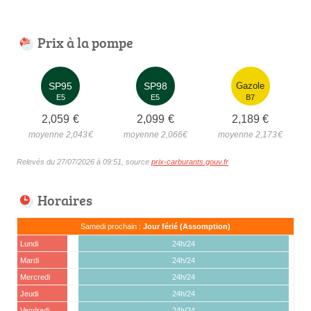
Prix à la pompe
SP95
SP98
Gazole
E5
E5
B7
2,059
€
2,099
€
2,189
€
moyenne 2,043
€
moyenne 2,066
€
moyenne 2,173
€
Relevés du 27/07/2026 à 09:51, source
prix-carburants.gouv.fr
Horaires
Samedi prochain :
Jour férié (Assomption)
Lundi
24h/24
Mardi
24h/24
Mercredi
24h/24
Jeudi
24h/24
Vendredi
24h/24