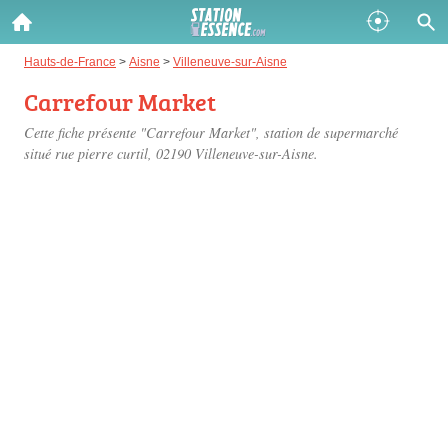
Gazole :
Hauts-de-France
>
Aisne
>
Villeneuve-sur-Aisne
Carrefour Market
Disponible
Épuisé
Cette fiche présente "Carrefour Market", station de supermarché
SP 98 :
situé
rue pierre curtil
, 02190 Villeneuve-sur-Aisne.
Disponible
Épuisé
SP 95 :
Disponible
Épuisé
Fermer