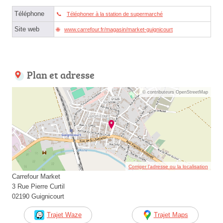
Téléphone
Téléphoner à la station de supermarché
Site web
www.carrefour.fr/magasin/market-guignicourt
Plan et adresse
© contributeurs OpenStreetMap
Corriger l’adresse ou la localisation
Carrefour Market
3 Rue Pierre Curtil
02190 Guignicourt
Trajet Waze
Trajet Maps