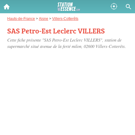
Gazole :
Hauts-de-France
>
Aisne
>
Villers-Cotterêts
SAS Petro-Est Leclerc VILLERS
Disponible
Épuisé
Cette fiche présente "SAS Petro-Est Leclerc VILLERS", station de
SP 98 :
supermarché situé
avenue de la ferté milon
, 02600 Villers-Cotterêts.
Disponible
Épuisé
SP 95 :
Disponible
Épuisé
Fermer