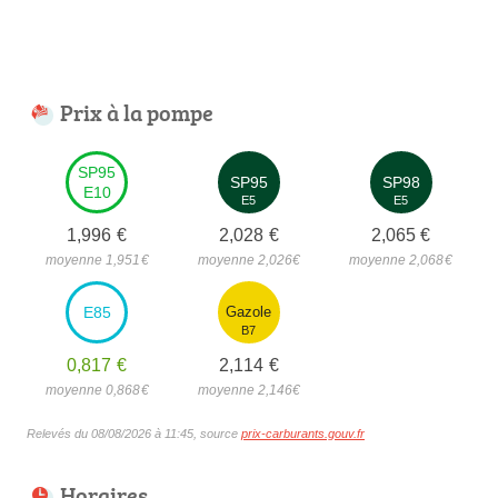
Prix à la pompe
SP95
SP95
SP98
E10
E5
E5
1,996
€
2,028
€
2,065
€
moyenne 1,951
€
moyenne 2,026
€
moyenne 2,068
€
E85
Gazole
B7
0,817
€
2,114
€
moyenne 0,868
€
moyenne 2,146
€
Relevés du 08/08/2026 à 11:45, source
prix-carburants.gouv.fr
Horaires