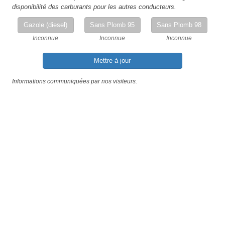
disponibilité des carburants pour les autres conducteurs.
Gazole (diesel)
Sans Plomb 95
Sans Plomb 98
Inconnue
Inconnue
Inconnue
Mettre à jour
Informations communiquées par nos visiteurs.