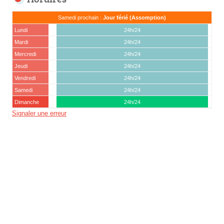
Samedi prochain :
Jour férié (Assomption)
Lundi
24h/24
Mardi
24h/24
Mercredi
24h/24
Jeudi
24h/24
Vendredi
24h/24
Samedi
24h/24
Dimanche
24h/24
Signaler une erreur