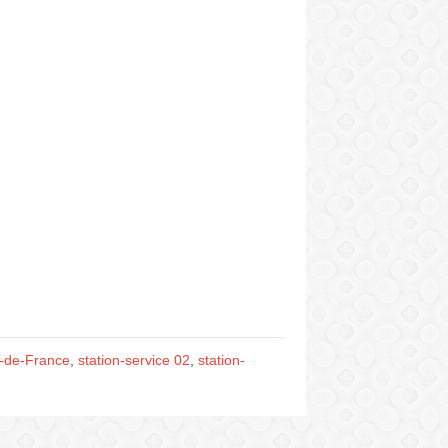
s-de-France
,
station-service 02
,
station-