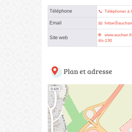
Téléphone
Téléphoner à 
Email
fvitseⓐauchan
www.auchan.fr
Site web
il/s-130
Plan et adresse