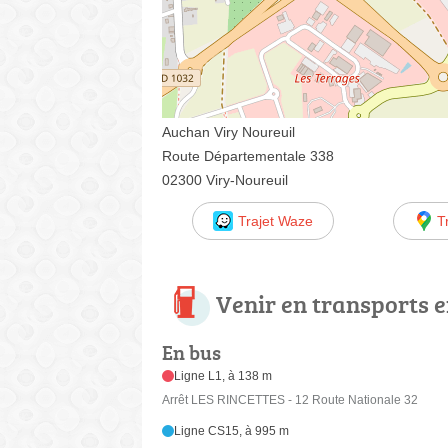
Auchan Viry Noureuil
Route Départementale 338
02300 Viry-Noureuil
Trajet Waze
T
Venir en transports
En bus
Ligne L1, à 138 m
Arrêt LES RINCETTES - 12 Route Nationale 32
Ligne CS15, à 995 m