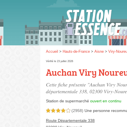
Gaz
SP 9
Accueil
>
Hauts-de-France
>
Aisne
>
Viry-Noureu
Vérifié le 23 juillet 2026
Auchan Viry Noureu
SP 9
Cette fiche présente "Auchan Viry Nour
départementale 338
, 02300 Viry-Noure
Station de supermarché
ouvert en continu
(2958)
Une personne
recomm
4,0 étoiles sur 5
Route Départementale 338