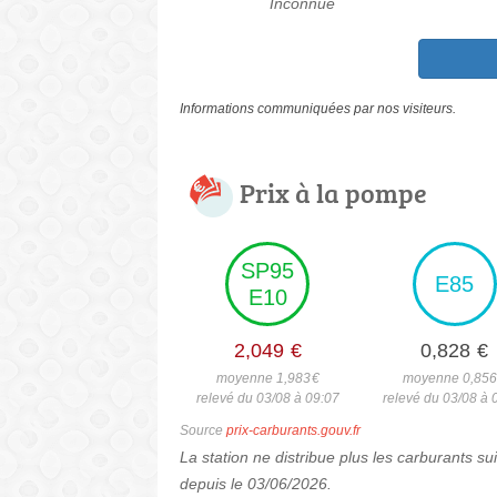
Inconnue
Informations communiquées par nos visiteurs.
Prix à la pompe
SP95
E85
E10
2,049
€
0,828
€
moyenne 1,983
€
moyenne 0,85
relevé du 03/08 à 09:07
relevé du 03/08 à 
Source
prix-carburants.gouv.fr
La station ne distribue plus les carburants 
depuis le 03/06/2026.