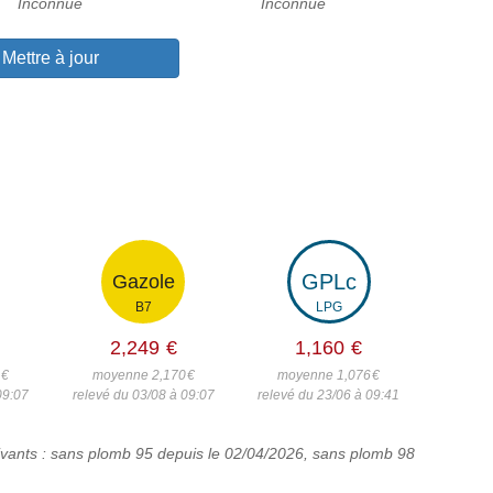
Inconnue
Inconnue
Mettre à jour
GPLc
Gazole
B7
LPG
2,249
€
1,160
€
6
€
moyenne 2,170
€
moyenne 1,076
€
09:07
relevé du 03/08 à 09:07
relevé du 23/06 à 09:41
suivants : sans plomb 95 depuis le 02/04/2026, sans plomb 98