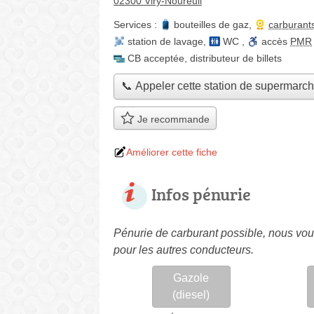
02300 Viry-Noureuil
Services :
bouteilles de gaz
,
carburant
station de lavage
,
WC
,
accès
PMR
CB acceptée
,
distributeur de billets
📞 Appeler cette station de supermarc
Je recommande
Améliorer cette fiche
Infos pénurie
Pénurie de carburant possible, nous vous
pour les autres conducteurs.
Gazole
(diesel)