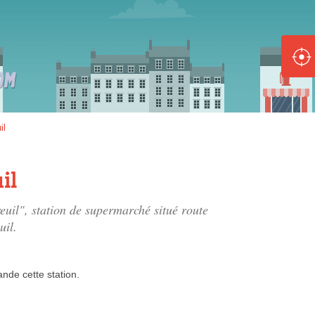
ole :
Disponible
Épuisé
8 :
il
Disponible
Épuisé
il
5 :
euil", station de supermarché situé
route
Disponible
Épuisé
uil.
ande
cette station.
Fe