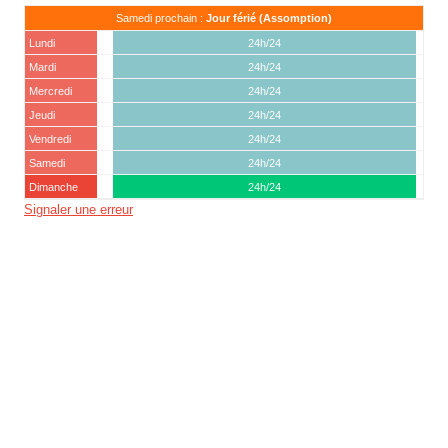
Samedi prochain :
Jour férié (Assomption)
Lundi
24h/24
Mardi
24h/24
Mercredi
24h/24
Jeudi
24h/24
Vendredi
24h/24
Samedi
24h/24
Dimanche
24h/24
Signaler une erreur