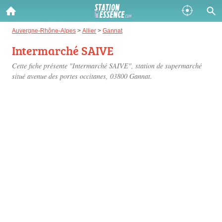
Gazole :
Auvergne-Rhône-Alpes
>
Allier
>
Gannat
Intermarché SAIVE
Disponible
Épuisé
Cette fiche présente "Intermarché SAIVE", station de supermarché
SP 98 :
situé
avenue des portes occitanes
, 03800 Gannat.
Disponible
Épuisé
SP 95 :
Disponible
Épuisé
Fermer