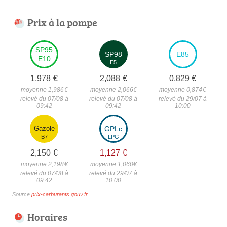
Prix à la pompe
SP95
SP98
E85
E10
E5
1,978
€
2,088
€
0,829
€
moyenne 1,986
€
moyenne 2,066
€
moyenne 0,874
€
relevé du 07/08 à
relevé du 07/08 à
relevé du 29/07 à
09:42
09:42
10:00
Gazole
GPLc
B7
LPG
2,150
€
1,127
€
moyenne 2,198
€
moyenne 1,060
€
relevé du 07/08 à
relevé du 29/07 à
09:42
10:00
Source
prix-carburants.gouv.fr
Horaires