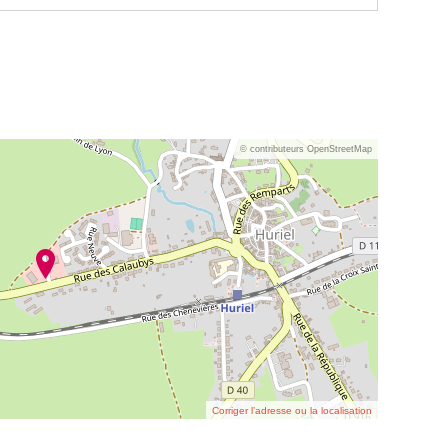
© contributeurs OpenStreetMap
Corriger l’adresse ou la localisation