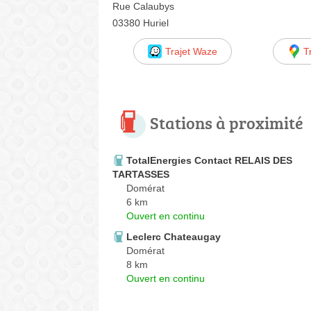
Rue Calaubys
03380 Huriel
Trajet Waze
T
Stations à proximité
TotalEnergies Contact RELAIS DES
TARTASSES
Domérat
6 km
Ouvert en continu
Leclerc Chateaugay
Domérat
8 km
Ouvert en continu