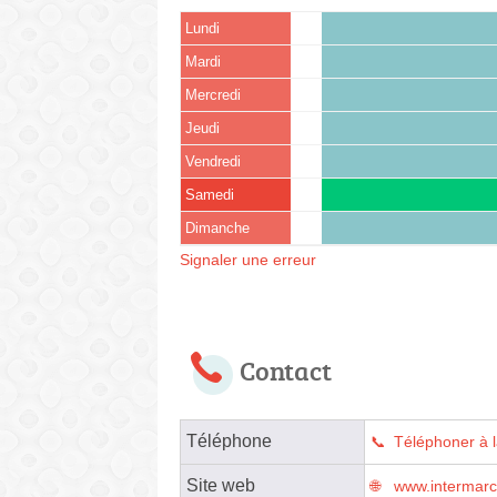
Lundi
Mardi
Mercredi
Jeudi
Vendredi
Samedi
Dimanche
Signaler une erreur
Contact
Téléphone
Téléphoner à l
Site web
www.intermar