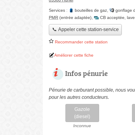
03380 Huriel
Services :
bouteilles de gaz
,
gonflage 
PMR
(entrée adaptée)
,
CB acceptée
,
lave
📞 Appeler cette station-service
Recommander cette station
Améliorer cette fiche
Infos pénurie
Pénurie de carburant possible, nous vous
pour les autres conducteurs.
Gazole
(diesel)
Inconnue