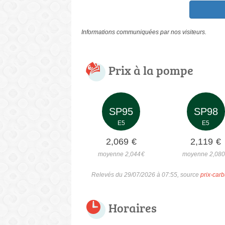
Informations communiquées par nos visiteurs.
Prix à la pompe
SP95
SP98
E5
E5
2,069
€
2,119
€
moyenne 2,044
€
moyenne 2,08
Relevés du 29/07/2026 à 07:55, source
prix-carb
Horaires