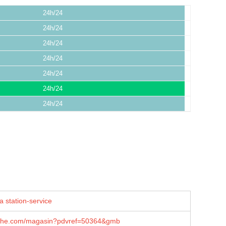
24h/24
24h/24
24h/24
24h/24
24h/24
24h/24
24h/24
a station-service
che.com/magasin?pdvref=50364&gmb