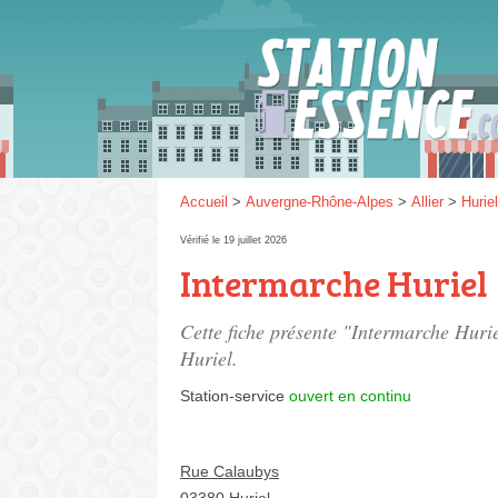
Gaz
SP 9
Accueil
>
Auvergne-Rhône-Alpes
>
Allier
>
Huriel
Vérifié le 19 juillet 2026
Intermarche Huriel
SP 9
Cette fiche présente "Intermarche Hurie
Huriel.
Station-service
ouvert en continu
Rue Calaubys