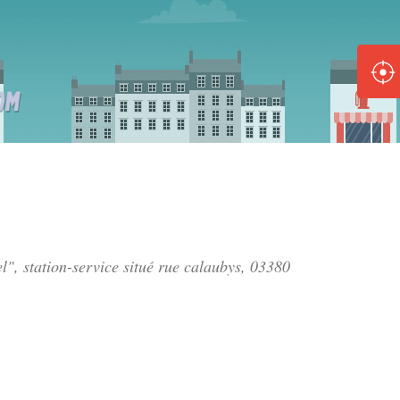
ole :
Disponible
Épuisé
8 :
Disponible
Épuisé
5 :
l", station-service situé
rue calaubys
, 03380
Disponible
Épuisé
Fe