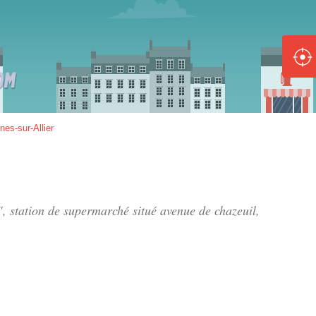
ole :
Disponible
Épuisé
8 :
nes-sur-Allier
Disponible
Épuisé
5 :
", station de supermarché situé
avenue de chazeuil
,
Disponible
Épuisé
Fe