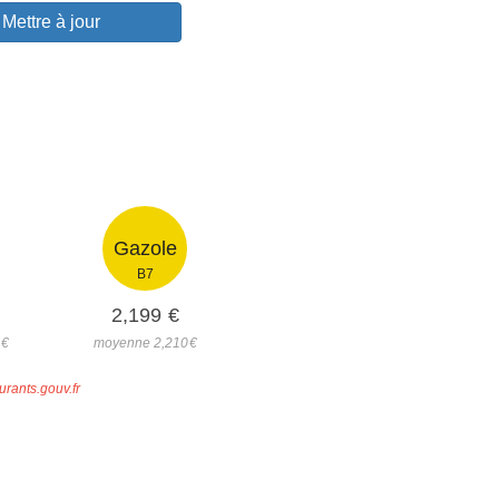
Mettre à jour
Gazole
B7
2,199
€
8
€
moyenne 2,210
€
urants.gouv.fr