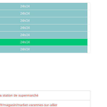
24h/24
24h/24
24h/24
24h/24
24h/24
24h/24
24h/24
la station de supermarché
fr/magasin/market-varennes-sur-allier