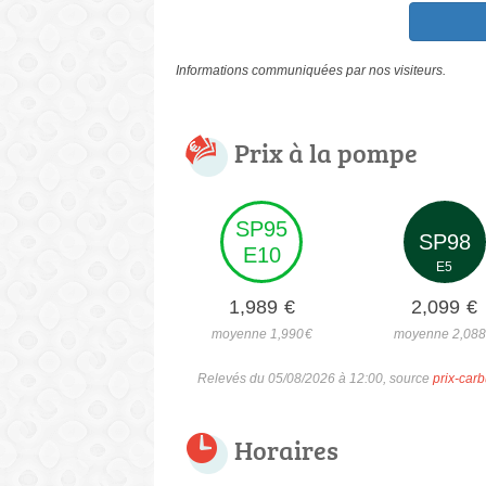
Informations communiquées par nos visiteurs.
Prix à la pompe
SP95
SP98
E10
E5
1,989
€
2,099
€
moyenne 1,990
€
moyenne 2,08
Relevés du 05/08/2026 à 12:00, source
prix-carb
Horaires