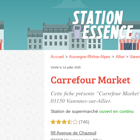
Gaz
SP 9
Accueil
>
Auvergne-Rhône-Alpes
>
Allier
>
Varen
Vérifié le 14 juillet 2026
Carrefour Market
SP 9
Cette fiche présente "Carrefour Market
03150 Varennes-sur-Allier.
Station de supermarché
ouvert en continu
(746)
3,5 étoiles sur 5
98 Avenue de Chazeuil