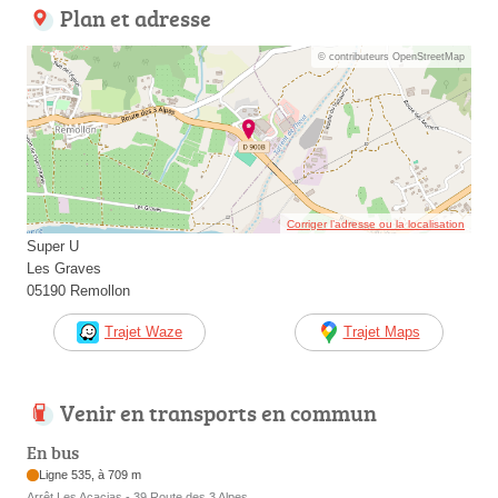
Plan et adresse
© contributeurs OpenStreetMap
Corriger l’adresse ou la localisation
Super U
Les Graves
05190 Remollon
Trajet Waze
Trajet Maps
Venir en transports en commun
En bus
Ligne 535, à 709 m
Arrêt Les Acacias - 39 Route des 3 Alpes