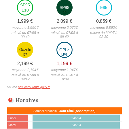
SP95
SP98
E85
E10
E5
1,999
€
2,099
€
0,859
€
moyenne 1,990
€
moyenne 2,072
€
moyenne 0,862
€
relevé du 07/08 à
relevé du 07/08 à
relevé du 30/07 à
09:42
09:42
08:30
Gazole
GPLc
B7
LPG
2,199
€
1,199
€
moyenne 2,194
€
moyenne 1,047
€
relevé du 07/08 à
relevé du 03/07 à
09:42
10:04
Source
prix-carburants.gouv.fr
Horaires
Samedi prochain :
Jour férié (Assomption)
Lundi
24h/24
Mardi
24h/24