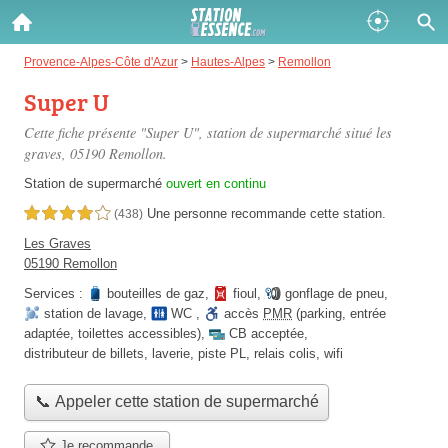
Gazole :
Provence-Alpes-Côte d'Azur
>
Hautes-Alpes
>
Remollon
Super U
Disponible
Épuisé
Cette fiche présente "Super U", station de supermarché situé
les
SP 98 :
graves
, 05190 Remollon.
Disponible
Épuisé
Station de supermarché
ouvert en continu
Une personne
recommande
cette station.
4,0 étoiles sur 5
(438)
SP 95 :
Les Graves
Disponible
Épuisé
05190 Remollon
Services :
bouteilles de gaz
,
fioul
,
gonflage de pneu
,
station de lavage
,
WC
,
accès
PMR
(parking, entrée
adaptée, toilettes accessibles)
,
CB acceptée
,
distributeur de billets
,
laverie
,
piste PL
,
relais colis
,
wifi
Fermer
📞 Appeler cette station de supermarché
Je recommande