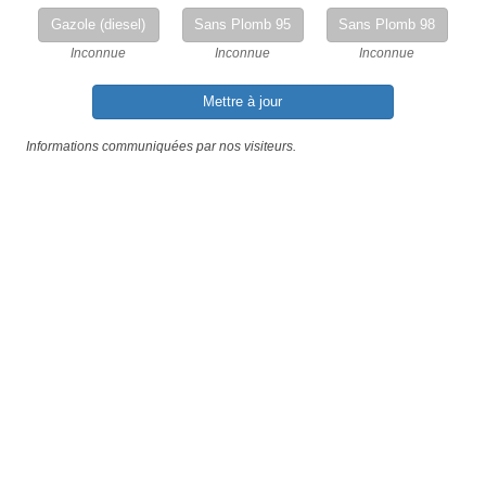
Gazole (diesel)
Sans Plomb 95
Sans Plomb 98
Inconnue
Inconnue
Inconnue
Mettre à jour
Informations communiquées par nos visiteurs.