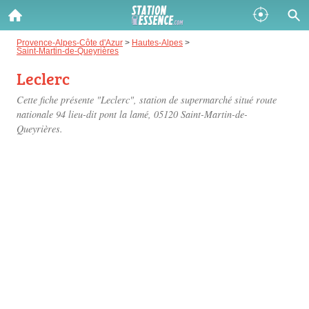
Gazole :
Provence-Alpes-Côte d'Azur
>
Hautes-Alpes
>
Saint-Martin-de-Queyrières
Disponible
Épuisé
Leclerc
SP 98 :
Cette fiche présente "Leclerc", station de supermarché situé
route
nationale 94 lieu-dit pont la lamé
, 05120 Saint-Martin-de-
Disponible
Épuisé
Queyrières.
SP 95 :
Disponible
Épuisé
Fermer