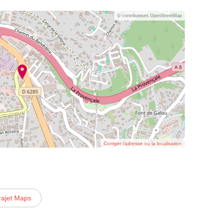
© contributeurs OpenStreetMap
Corriger l’adresse ou la localisation
rajet Maps