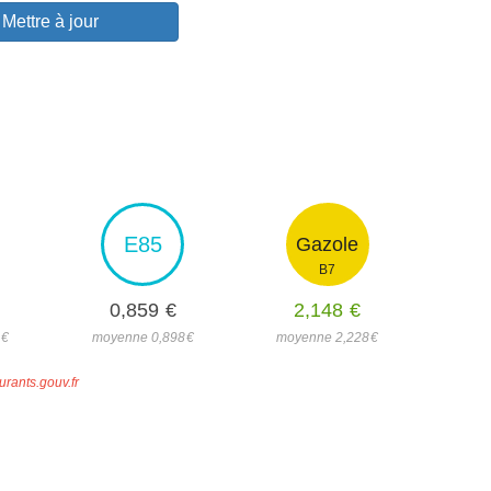
Mettre à jour
E85
Gazole
B7
0,859
€
2,148
€
8
€
moyenne 0,898
€
moyenne 2,228
€
urants.gouv.fr