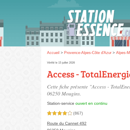
Gaz
SP 9
Accueil
>
Provence-Alpes-Côte d'Azur
>
Alpes-M
Vérifié le 15 juillet 2026
Access - TotalEnergi
SP 9
Cette fiche présente "Access - TotalEne
06250 Mougins.
Station-service
ouvert en continu
(867)
4,0 étoiles sur 5
Route du Cannet 492