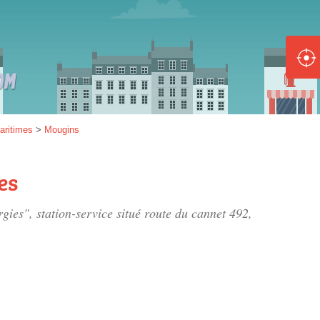
ole :
Disponible
Épuisé
8 :
aritimes
>
Mougins
Disponible
Épuisé
es
5 :
rgies", station-service situé
route du cannet 492
,
Disponible
Épuisé
Fe