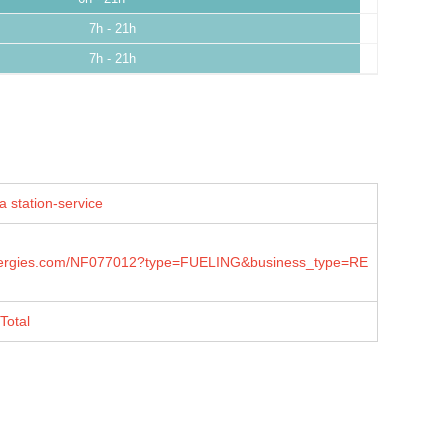
7h - 21h
7h - 21h
a station-service
lenergies.com/NF077012?type=FUELING&business_type=RE
Total