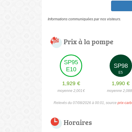
Informations communiquées par nos visiteurs.
Prix à la pompe
SP95
SP98
E10
E5
1,929
€
1,990
€
moyenne 2,001
€
moyenne 2,08
Relevés du 07/08/2026 à 00:01, source
prix-carb
Horaires