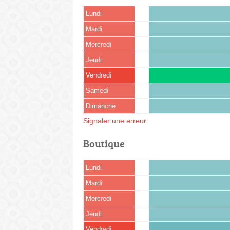
Lundi
Mardi
Mercredi
Jeudi
Vendredi
Samedi
Dimanche
Signaler une erreur
Boutique
Lundi
Mardi
Mercredi
Jeudi
Vendredi