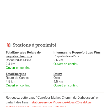
Stations à proximité
TotalEnergies Relais de
Intermarche Roquefort Les Pins
roquefort les pins
Roquefort-les-Pins
Roquefort-les-Pins
2.6 km
2.4 km
Ouvert en continu
Ouvert en continu
TotalEnergies
Delpy
Route de Cannes
Opio
4.5 km
4.5 km
Ouvert en continu
Ouvert en continu
Retrouvez cette page "Carrefour Market Chemin du Darbousson" en
partant des liens :
station-service Provence-Alpes-Côte d'Azur
,