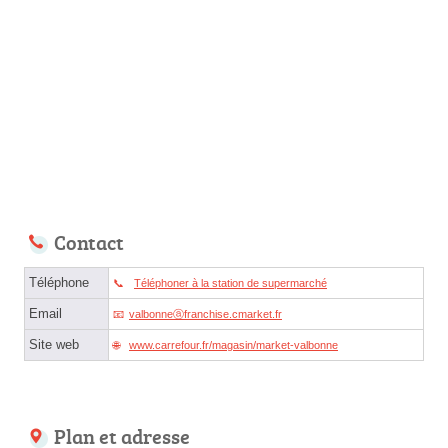
Contact
Téléphone
Téléphoner à la station de supermarché
Email
valbonneⓐfranchise.cmarket.fr
Site web
www.carrefour.fr/magasin/market-valbonne
Plan et adresse