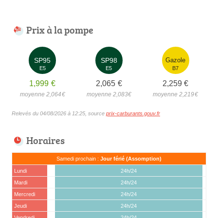
Prix à la pompe
SP95
SP98
Gazole
E5
E5
B7
1,999
€
2,065
€
2,259
€
moyenne 2,064
€
moyenne 2,083
€
moyenne 2,219
€
Relevés du 04/08/2026 à 12:25, source
prix-carburants.gouv.fr
Horaires
Samedi prochain :
Jour férié (Assomption)
Lundi
24h/24
Mardi
24h/24
Mercredi
24h/24
Jeudi
24h/24
Vendredi
24h/24