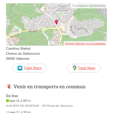
© contributeurs OpenStreetMap
Corriger l’adresse ou la localisation
Carrefour Market
Chemin du Darbousson
06560 Valbonne
Trajet Waze
Trajet Maps
Venir en transports en commun
En bus
Ligne 10, à 353 m
Arrêt BOIS DE VALBONNE - 350 Route des Macarons
Ligne 22, à 353 m