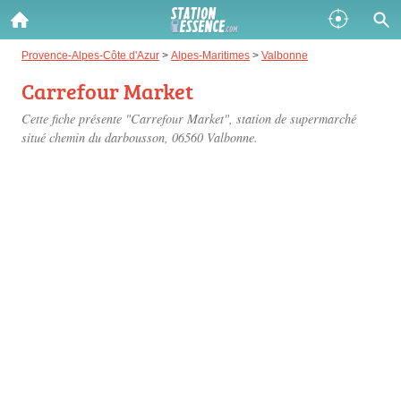
Gazole :
Provence-Alpes-Côte d'Azur
>
Alpes-Maritimes
>
Valbonne
Carrefour Market
Disponible
Épuisé
Cette fiche présente "Carrefour Market", station de supermarché
SP 98 :
situé
chemin du darbousson
, 06560 Valbonne.
Disponible
Épuisé
SP 95 :
Disponible
Épuisé
Fermer