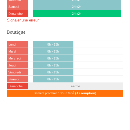
Samedi
24h/24
Dimanche
24h/24
Signaler une erreur
Boutique
Lundi
8h - 13h
Mardi
8h - 13h
Mercredi
8h - 13h
Jeudi
8h - 13h
Vendredi
8h - 13h
Samedi
8h - 13h
Dimanche
Fermé
Samedi prochain :
Jour férié (Assomption)