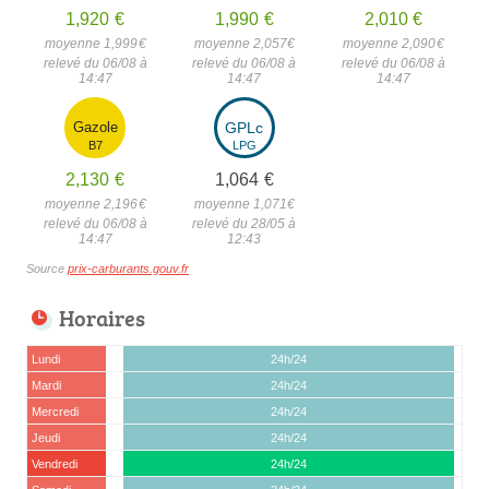
1,920
€
1,990
€
2,010
€
moyenne 1,999
€
moyenne 2,057
€
moyenne 2,090
€
relevé du 06/08 à
relevé du 06/08 à
relevé du 06/08 à
14:47
14:47
14:47
Gazole
GPLc
B7
LPG
2,130
€
1,064
€
moyenne 2,196
€
moyenne 1,071
€
relevé du 06/08 à
relevé du 28/05 à
14:47
12:43
Source
prix-carburants.gouv.fr
Horaires
Lundi
24h/24
Mardi
24h/24
Mercredi
24h/24
Jeudi
24h/24
Vendredi
24h/24