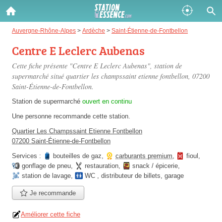
Gazole :
Auvergne-Rhône-Alpes
>
Ardèche
>
Saint-Étienne-de-Fontbellon
Centre E Leclerc Aubenas
Disponible
Épuisé
Cette fiche présente "Centre E Leclerc Aubenas", station de
SP 98 :
supermarché situé
quartier les champssaint etienne fontbellon
, 07200
Saint-Étienne-de-Fontbellon.
Disponible
Épuisé
Station de supermarché
ouvert en continu
SP 95 :
Une personne
recommande
cette station.
Disponible
Épuisé
Quartier Les Champssaint Etienne Fontbellon
07200 Saint-Étienne-de-Fontbellon
Services :
bouteilles de gaz
,
carburants premium
,
fioul
,
gonflage de pneu
,
restauration
,
snack / épicerie
,
station de lavage
,
WC
,
distributeur de billets
,
garage
Je recommande
Fermer
Améliorer cette fiche