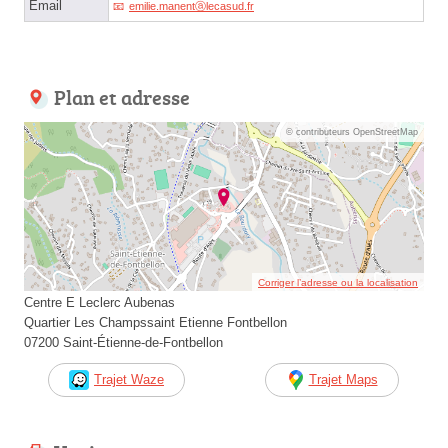
Email
emilie.manentⓐlecasud.fr
Plan et adresse
© contributeurs OpenStreetMap
Corriger l’adresse ou la localisation
Centre E Leclerc Aubenas
Quartier Les Champssaint Etienne Fontbellon
07200 Saint-Étienne-de-Fontbellon
Trajet Waze
Trajet Maps