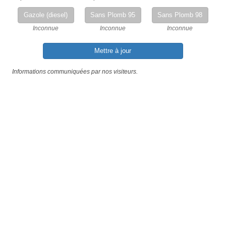
Gazole (diesel)
Sans Plomb 95
Sans Plomb 98
Inconnue
Inconnue
Inconnue
Mettre à jour
Informations communiquées par nos visiteurs.