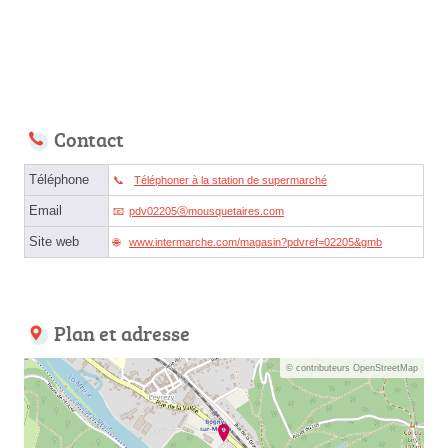
Contact
Téléphone
Téléphoner à la station de supermarché
Email
pdv02205ⓐmousquetaires.com
Site web
www.intermarche.com/magasin?pdvref=02205&gmb
Plan et adresse
© contributeurs OpenStreetMap