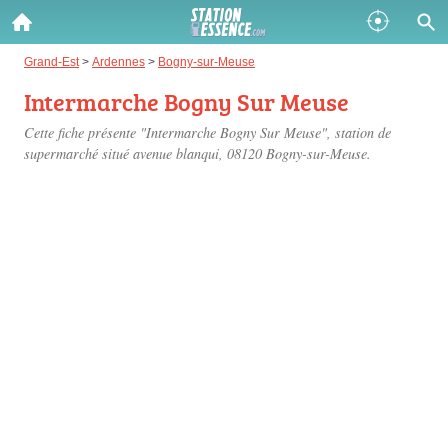
Gazole :
Grand-Est
>
Ardennes
>
Bogny-sur-Meuse
Intermarche Bogny Sur Meuse
Disponible
Épuisé
Cette fiche présente "Intermarche Bogny Sur Meuse", station de
SP 98 :
supermarché situé
avenue blanqui
, 08120 Bogny-sur-Meuse.
Disponible
Épuisé
SP 95 :
Disponible
Épuisé
Fermer