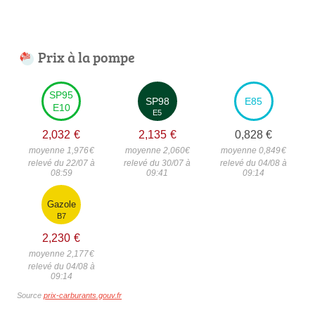
Prix à la pompe
SP95
SP98
E85
E10
E5
2,032
€
2,135
€
0,828
€
moyenne 1,976
€
moyenne 2,060
€
moyenne 0,849
€
relevé du 22/07 à
relevé du 30/07 à
relevé du 04/08 à
08:59
09:41
09:14
Gazole
B7
2,230
€
moyenne 2,177
€
relevé du 04/08 à
09:14
Source
prix-carburants.gouv.fr