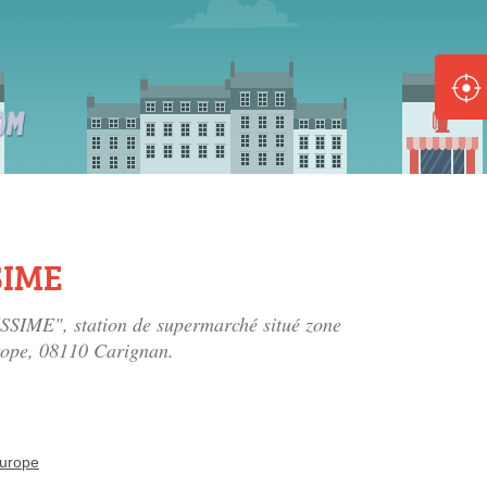
ole :
Disponible
Épuisé
8 :
Disponible
Épuisé
SIME
5 :
ISSIME", station de supermarché situé
zone
Disponible
Épuisé
rope
, 08110 Carignan.
Europe
Fe