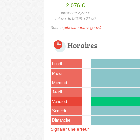
2,076
€
moyenne 2,225
€
relevé du 06/08 à 21:00
Source
prix-carburants.gouv.fr
Horaires
Lundi
Mardi
Mercredi
Jeudi
Vendredi
Samedi
Dimanche
Signaler une erreur