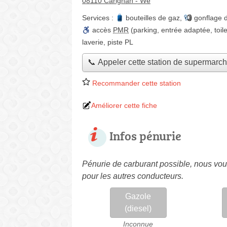
08110 Carignan - Wé
Services :
bouteilles de gaz
,
gonflage 
accès
PMR
(parking, entrée adaptée, toile
laverie
,
piste PL
📞 Appeler cette station de supermarc
Recommander cette station
Améliorer cette fiche
Infos pénurie
Pénurie de carburant possible, nous vous
pour les autres conducteurs.
Gazole
(diesel)
Inconnue