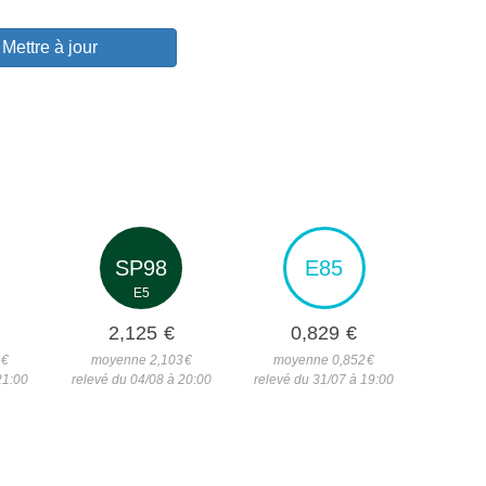
Mettre à jour
SP98
E85
E5
2,125
€
0,829
€
5
€
moyenne 2,103
€
moyenne 0,852
€
21:00
relevé du 04/08 à 20:00
relevé du 31/07 à 19:00