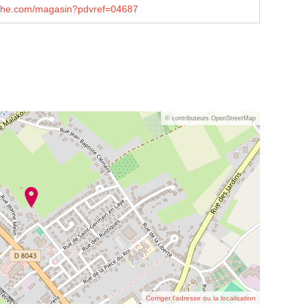
che.com/magasin?pdvref=04687
© contributeurs OpenStreetMap
Corriger l’adresse ou la localisation