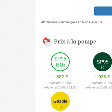
Informations communiquées par nos visiteurs.
Prix à la pompe
SP95
SP95
E10
E5
1,882
€
1,938
€
moyenne 2,016
€
moyenne 2,05
relevé du 06/08 à 21:00
relevé du 06/08 à 
Gazole
B7