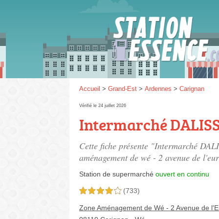
Gaz
SP 9
Accueil
>
Grand-Est
>
Ardennes
>
Carignan
Vérifié le 24 juillet 2026
Intermarché DALIS
SP 9
Cette fiche présente "Intermarché DAL
aménagement de wé - 2 avenue de l'eu
Station de supermarché
ouvert en continu
(733)
4,0 étoiles sur 5
Zone Aménagement de Wé - 2 Avenue de l'