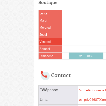
Boutique
Lundi
Mardi
Mercredi
Jeudi
Vendredi
Samedi
Dimanche
9h - 11h50
Contact
Téléphone
Téléphoner à 
Email
pdv04687ⓐmo