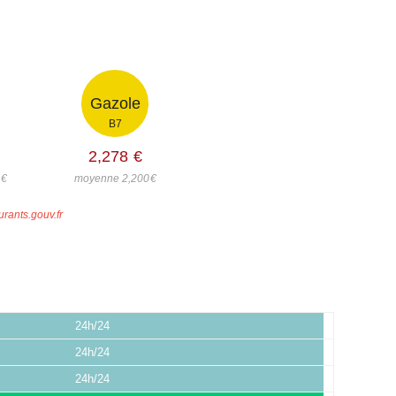
Gazole
B7
2,278
€
4
€
moyenne 2,200
€
urants.gouv.fr
24h/24
24h/24
24h/24