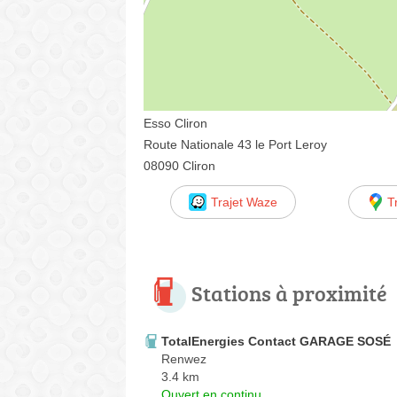
Esso Cliron
Route Nationale 43 le Port Leroy
08090 Cliron
Trajet Waze
T
Stations à proximité
TotalEnergies Contact GARAGE SOSÉ
Renwez
3.4 km
Ouvert en continu