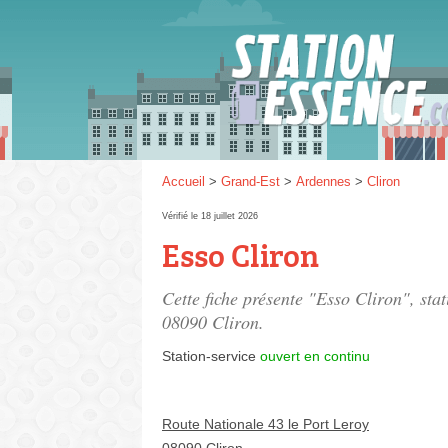
Gaz
SP 9
Accueil
>
Grand-Est
>
Ardennes
>
Cliron
Vérifié le 18 juillet 2026
Esso Cliron
SP 9
Cette fiche présente "Esso Cliron", sta
08090 Cliron.
Station-service
ouvert en continu
Route Nationale 43 le Port Leroy