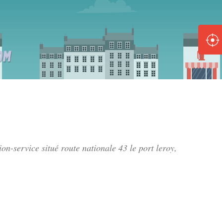
ole :
Disponible
Épuisé
8 :
Disponible
Épuisé
5 :
tion-service situé
route nationale 43 le port leroy
,
Disponible
Épuisé
Fe