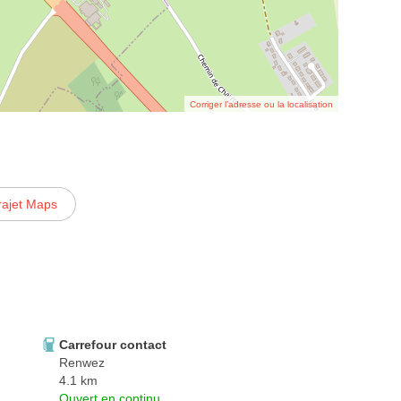
Corriger l’adresse ou la localisation
rajet Maps
Carrefour contact
Renwez
4.1 km
Ouvert en continu