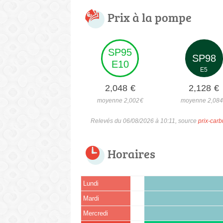
Prix à la pompe
SP95
SP98
E10
E5
2,048
€
2,128
€
moyenne 2,002
€
moyenne 2,08
Relevés du 06/08/2026 à 10:11, source
prix-carb
Horaires
Lundi
Mardi
Mercredi