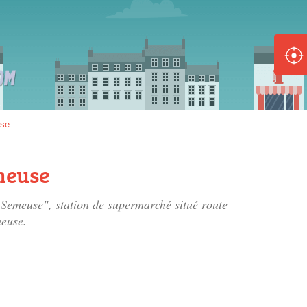
ole :
Disponible
Épuisé
8 :
use
Disponible
Épuisé
meuse
5 :
-Semeuse", station de supermarché situé
route
Disponible
Épuisé
meuse.
Fe