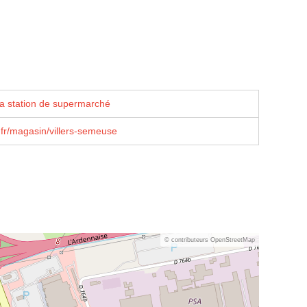
la station de supermarché
fr/magasin/villers-semeuse
© contributeurs OpenStreetMap