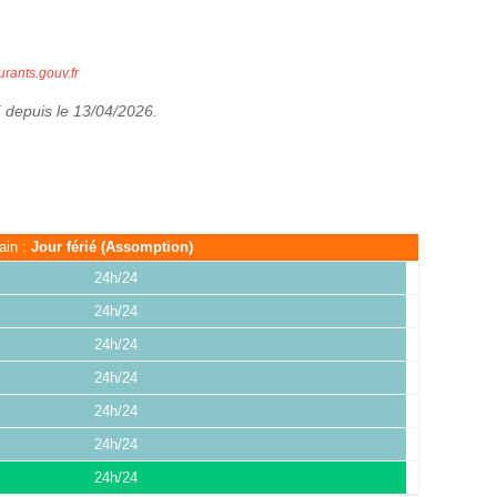
urants.gouv.fr
5 depuis le 13/04/2026.
ain :
Jour férié (Assomption)
24h/24
24h/24
24h/24
24h/24
24h/24
24h/24
24h/24