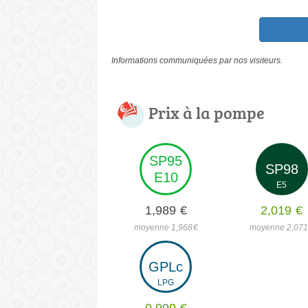
Informations communiquées par nos visiteurs.
Prix à la pompe
SP95
SP98
E10
E5
1,989
€
2,019
€
moyenne 1,968
€
moyenne 2,07
GPLc
LPG
0,999
€