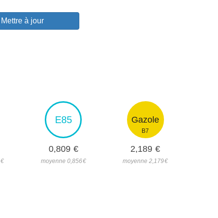
Mettre à jour
E85
Gazole
B7
0,809
€
2,189
€
1
€
moyenne 0,856
€
moyenne 2,179
€