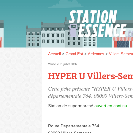
Gaz
SP 9
Accueil
>
Grand-Est
>
Ardennes
>
Villers-Seme
Vérifié le 21 juillet 2026
HYPER U Villers-Se
SP 9
Cette fiche présente "HYPER U Villers
départementale 764
, 08000 Villers-Se
Station de supermarché
ouvert en continu
Route Départementale 764