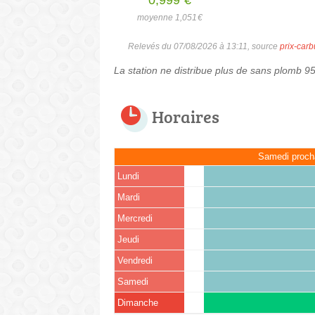
moyenne 1,051
€
Relevés du 07/08/2026 à 13:11, source
prix-carb
La station ne distribue plus de sans plomb 9
Horaires
Samedi proch
Lundi
Mardi
Mercredi
Jeudi
Vendredi
Samedi
Dimanche