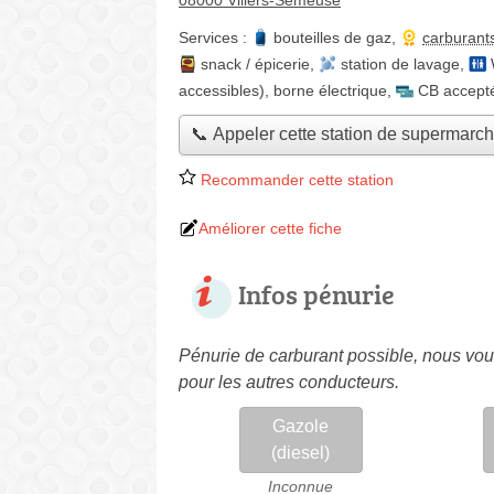
08000 Villers-Semeuse
Services :
bouteilles de gaz
,
carburant
snack / épicerie
,
station de lavage
,
accessibles)
,
borne électrique
,
CB accept
📞 Appeler cette station de supermarc
Recommander cette station
Améliorer cette fiche
Infos pénurie
Pénurie de carburant possible, nous vous
pour les autres conducteurs.
Gazole
(diesel)
Inconnue