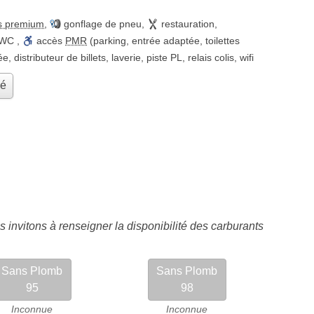
s premium
,
gonflage de pneu
,
restauration
,
WC
,
accès
PMR
(parking, entrée adaptée, toilettes
ée
,
distributeur de billets
,
laverie
,
piste PL
,
relais colis
,
wifi
hé
 invitons à renseigner la disponibilité des carburants
Sans Plomb
Sans Plomb
95
98
Inconnue
Inconnue