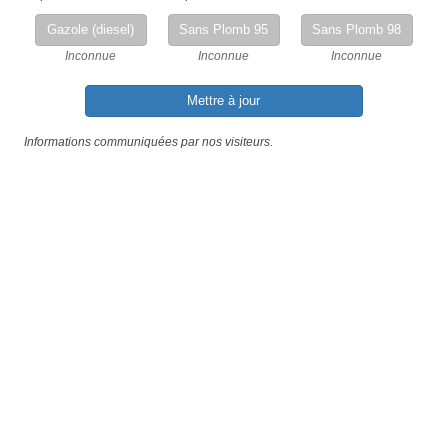
Gazole (diesel)
Sans Plomb 95
Sans Plomb 98
Inconnue
Inconnue
Inconnue
Mettre à jour
Informations communiquées par nos visiteurs.