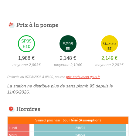
Prix à la pompe
SP95
SP98
Gazole
E10
E5
B7
1,988
€
2,148
€
2,149
€
moyenne 2,003
€
moyenne 2,104
€
moyenne 2,201
€
Relevés du 07/08/2026 à 08:20, source
prix-carburants.gouv.fr
La station ne distribue plus de sans plomb 95 depuis le
11/06/2026.
Horaires
Samedi prochain :
Jour férié (Assomption)
Lundi
24h/24
Mardi
24h/24