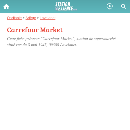
Gazole :
Occitanie
>
Ariège
>
Lavelanet
Carrefour Market
Disponible
Épuisé
Cette fiche présente "Carrefour Market", station de supermarché
SP 98 :
situé
rue du 8 mai 1945
, 09300 Lavelanet.
Disponible
Épuisé
SP 95 :
Disponible
Épuisé
Fermer