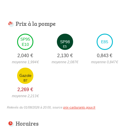
Prix à la pompe
SP95
SP98
E85
E10
E5
2,040
€
2,130
€
0,843
€
moyenne 1,994
€
moyenne 2,087
€
moyenne 0,847
€
Gazole
B7
2,269
€
moyenne 2,213
€
Relevés du 01/08/2026 à 20:00, source
prix-carburants.gouv.fr
Horaires