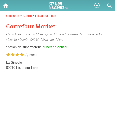
Gazole :
Occitanie
>
Ariège
>
Lézat-sur-Lèze
Carrefour Market
Disponible
Épuisé
Cette fiche présente "Carrefour Market", station de supermarché
SP 98 :
situé
la sinsole
, 09210 Lézat-sur-Lèze.
Disponible
Épuisé
Station de supermarché
ouvert en continu
4,0 étoiles sur 5
(698)
SP 95 :
La Sinsole
Disponible
Épuisé
09210 Lézat-sur-Lèze
Fermer