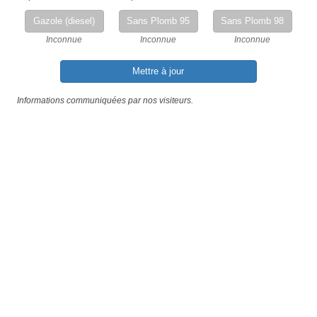
Gazole (diesel)
Sans Plomb 95
Sans Plomb 98
Inconnue
Inconnue
Inconnue
Mettre à jour
Informations communiquées par nos visiteurs.