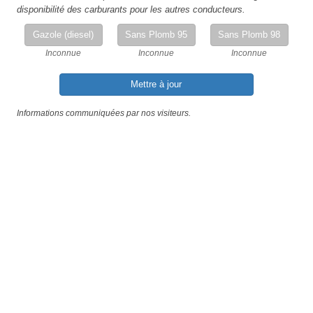
disponibilité des carburants pour les autres conducteurs.
Gazole (diesel)
Sans Plomb 95
Sans Plomb 98
Inconnue
Inconnue
Inconnue
Mettre à jour
Informations communiquées par nos visiteurs.