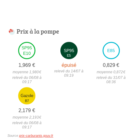
Prix à la pompe
SP95
SP95
E85
E10
E5
1,969
€
épuisé
0,829
€
relevé du 14/07 à
moyenne 1,980
€
moyenne 0,872
€
09:19
relevé du 06/08 à
relevé du 31/07 à
09:17
08:36
Gazole
B7
2,179
€
moyenne 2,193
€
relevé du 06/08 à
09:17
Source
prix-carburants.gouv.fr