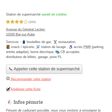
Station de supermarché
ouvert en continu
4,0 étoiles sur 5
(164)
Avenue du Général Leclerc
10200 Bar-sur-Aube
Services :
bouteilles de gaz
,
restauration
,
snack / épicerie
,
station de lavage
,
accès
PMR
(parking,
entrée adaptée)
,
borne électrique
,
CB acceptée
,
distributeur de billets
,
garage
,
piste PL
📞 Appeler cette station de supermarché
Recommander cette station
Améliorer cette fiche
Infos pénurie
Pénurie de carburant possible, nous vous invitons à renseigner la