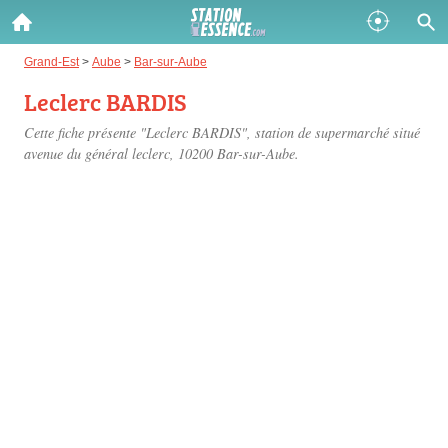
Gazole :
Grand-Est
>
Aube
>
Bar-sur-Aube
Leclerc BARDIS
Disponible
Épuisé
Cette fiche présente "Leclerc BARDIS", station de supermarché situé
SP 98 :
avenue du général leclerc
, 10200 Bar-sur-Aube.
Disponible
Épuisé
SP 95 :
Disponible
Épuisé
Fermer