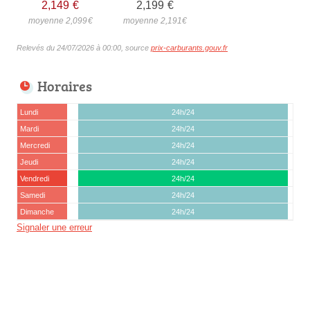
2,149
€
2,199
€
moyenne 2,099
€
moyenne 2,191
€
Relevés du 24/07/2026 à 00:00, source
prix-carburants.gouv.fr
Horaires
Lundi
24h/24
Mardi
24h/24
Mercredi
24h/24
Jeudi
24h/24
Vendredi
24h/24
Samedi
24h/24
Dimanche
24h/24
Signaler une erreur