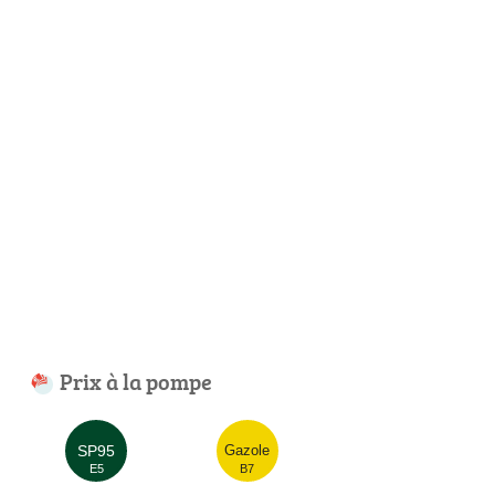
Prix à la pompe
SP95
Gazole
E5
B7