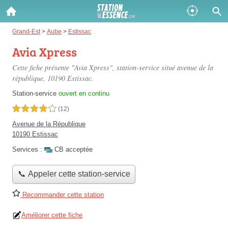
Gazole :
Grand-Est
>
Aube
>
Estissac
Avia Xpress
Disponible
Épuisé
Cette fiche présente "Avia Xpress", station-service situé
avenue de la
SP 98 :
république
, 10190 Estissac.
Disponible
Épuisé
Station-service
ouvert en continu
4,0 étoiles sur 5
(12)
SP 95 :
Avenue de la République
Disponible
Épuisé
10190 Estissac
Services :
CB acceptée
📞 Appeler cette station-service
Recommander cette station
Fermer
Améliorer cette fiche