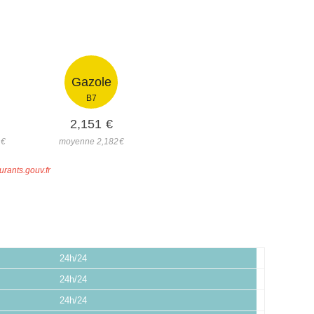
Gazole
B7
2,151
€
0
€
moyenne 2,182
€
urants.gouv.fr
24h/24
24h/24
24h/24