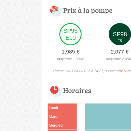
Prix à la pompe
SP95
SP98
E10
E5
1,989
€
2,077
€
moyenne 1,996
€
moyenne 2,09
Relevés du 06/08/2026 à 14:21, source
prix-carb
Horaires
Lundi
Mardi
Mercredi