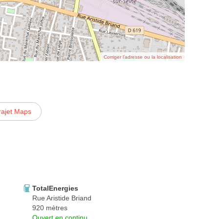
Corriger l’adresse ou la localisation
rajet Maps
TotalEnergies
Rue Aristide Briand
920 mètres
Ouvert en continu