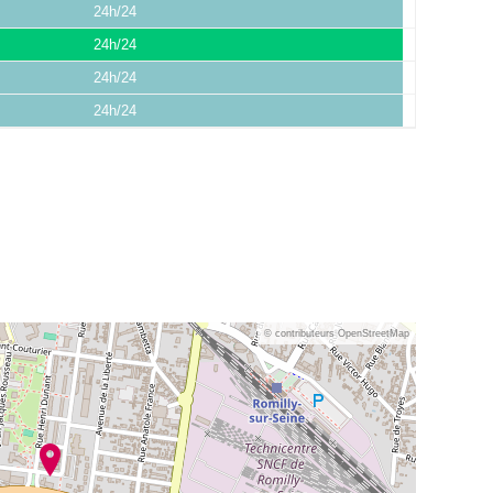
24h/24
24h/24
24h/24
24h/24
© contributeurs OpenStreetMap