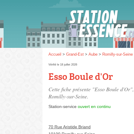
Gaz
SP 9
Accueil
>
Grand-Est
>
Aube
>
Romilly-sur-Seine
Vérifié le 18 juillet 2026
Esso Boule d'Or
SP 9
Cette fiche présente "Esso Boule d'Or",
Romilly-sur-Seine.
Station-service
ouvert en continu
70 Rue Aristide Briand