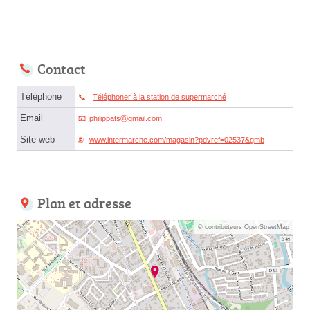
Contact
Téléphone
Téléphoner à la station de supermarché
Email
philippatsⓐgmail.com
Site web
www.intermarche.com/magasin?pdvref=02537&gmb
Plan et adresse
© contributeurs OpenStreetMap