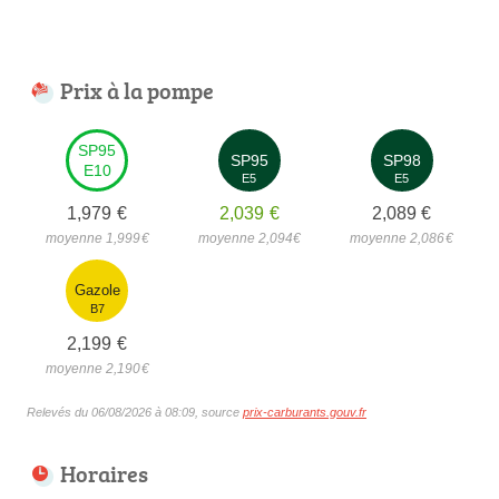
Prix à la pompe
SP95
SP95
SP98
E10
E5
E5
1,979
€
2,039
€
2,089
€
moyenne 1,999
€
moyenne 2,094
€
moyenne 2,086
€
Gazole
B7
2,199
€
moyenne 2,190
€
Relevés du 06/08/2026 à 08:09, source
prix-carburants.gouv.fr
Horaires