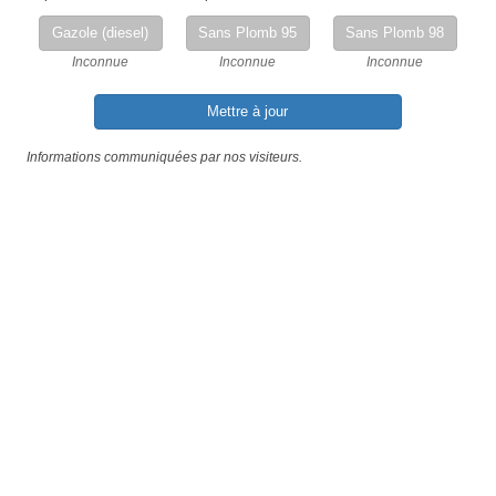
Gazole (diesel)
Sans Plomb 95
Sans Plomb 98
Inconnue
Inconnue
Inconnue
Mettre à jour
Informations communiquées par nos visiteurs.