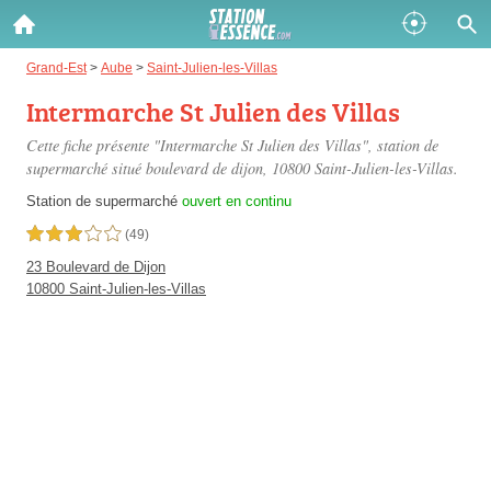
Gazole :
Grand-Est
>
Aube
>
Saint-Julien-les-Villas
Intermarche St Julien des Villas
Disponible
Épuisé
Cette fiche présente "Intermarche St Julien des Villas", station de
SP 98 :
supermarché situé
boulevard de dijon
, 10800 Saint-Julien-les-Villas.
Disponible
Épuisé
Station de supermarché
ouvert en continu
3,0 étoiles sur 5
(49)
SP 95 :
23 Boulevard de Dijon
Disponible
Épuisé
10800 Saint-Julien-les-Villas
Fermer