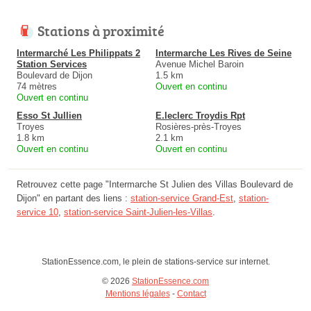
Stations à proximité
Intermarché Les Philippats 2
Intermarche Les Rives de Seine
Station Services
Avenue Michel Baroin
Boulevard de Dijon
1.5 km
74 mètres
Ouvert en continu
Ouvert en continu
Esso St Jullien
E.leclerc Troydis Rpt
Troyes
Rosières-près-Troyes
1.8 km
2.1 km
Ouvert en continu
Ouvert en continu
Retrouvez cette page "Intermarche St Julien des Villas Boulevard de
Dijon" en partant des liens :
station-service Grand-Est
,
station-
service 10
,
station-service Saint-Julien-les-Villas
.
StationEssence.com, le plein de stations-service sur internet.
© 2026
StationEssence.com
Mentions légales
-
Contact