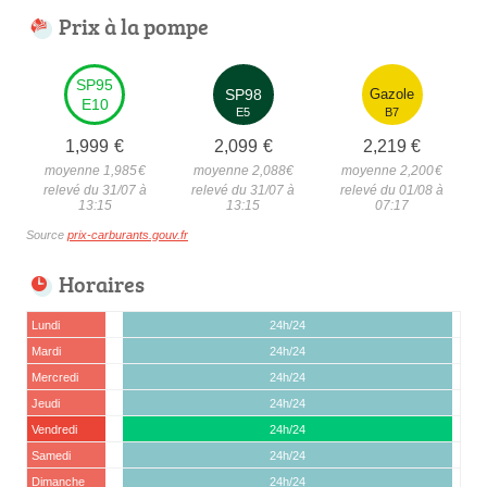
Prix à la pompe
SP95
SP98
Gazole
E10
E5
B7
1,999
€
2,099
€
2,219
€
moyenne 1,985
€
moyenne 2,088
€
moyenne 2,200
€
relevé du 31/07 à
relevé du 31/07 à
relevé du 01/08 à
13:15
13:15
07:17
Source
prix-carburants.gouv.fr
Horaires
Lundi
24h/24
Mardi
24h/24
Mercredi
24h/24
Jeudi
24h/24
Vendredi
24h/24
Samedi
24h/24
Dimanche
24h/24