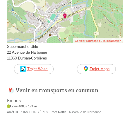
Corriger l’adresse ou la localisation
Supermarche Utile
22 Avenue de Narbonne
11360 Durban-Corbières
Trajet Waze
Trajet Maps
Venir en transports en commun
En bus
Ligne 408, à 174 m
Arrêt DURBAN-CORBIÈRES - Pont Raffin - 6 Avenue de Narbonne