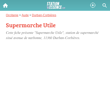
Gazole :
Occitanie
>
Aude
>
Durban-Corbières
Supermarche Utile
Disponible
Épuisé
Cette fiche présente "Supermarche Utile", station de supermarché
SP 98 :
situé
avenue de narbonne
, 11360 Durban-Corbières.
Disponible
Épuisé
SP 95 :
Disponible
Épuisé
Fermer