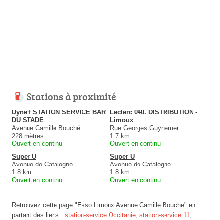
Stations à proximité
Dyneff STATION SERVICE BAR
Leclerc 040. DISTRIBUTION -
DU STADE
Limoux
Avenue Camille Bouché
Rue Georges Guynemer
228 mètres
1.7 km
Ouvert en continu
Ouvert en continu
Super U
Super U
Avenue de Catalogne
Avenue de Catalogne
1.8 km
1.8 km
Ouvert en continu
Ouvert en continu
Retrouvez cette page "Esso Limoux Avenue Camille Bouche" en
partant des liens :
station-service Occitanie
,
station-service 11
,