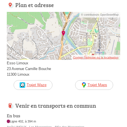
Plan et adresse
© contributeurs OpenStreetMap
Corriger l’adresse ou la localisation
Esso Limoux
23 Avenue Camille Bouche
11300 Limoux
Trajet Waze
Trajet Maps
Venir en transports en commun
En bus
Ligne 402, à 394 m