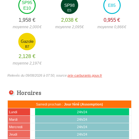
SP95
SP98
E85
E10
E5
1,958
€
2,038
€
0,955
€
moyenne 2,000
€
moyenne 2,095
€
moyenne 0,866
€
Gazole
B7
2,128
€
moyenne 2,197
€
Relevés du 09/08/2026 à 07:50, source
prix-carburants.gouv.fr
Horaires
Samedi prochain :
Jour férié (Assomption)
Lundi
24h/24
Mardi
24h/24
Mercredi
24h/24
Jeudi
24h/24