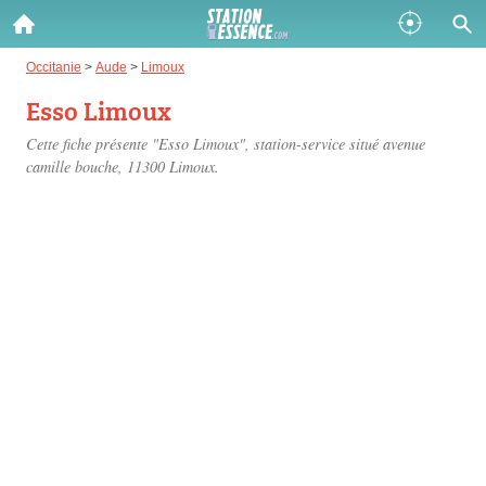
Gazole :
Occitanie
>
Aude
>
Limoux
Esso Limoux
Disponible
Épuisé
Cette fiche présente "Esso Limoux", station-service situé
avenue
SP 98 :
camille bouche
, 11300 Limoux.
Disponible
Épuisé
SP 95 :
Disponible
Épuisé
Fermer