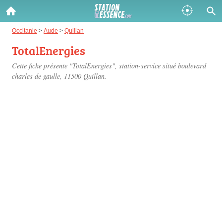
Gazole :
Occitanie
>
Aude
>
Quillan
TotalEnergies
Disponible
Épuisé
Cette fiche présente "TotalEnergies", station-service situé
boulevard
SP 98 :
charles de gaulle
, 11500 Quillan.
Disponible
Épuisé
SP 95 :
Disponible
Épuisé
Fermer