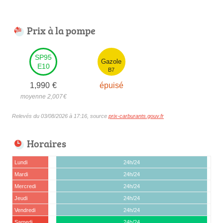
Prix à la pompe
SP95
Gazole
E10
B7
1,990
€
épuisé
moyenne 2,007
€
Relevés du 03/08/2026 à 17:16, source
prix-carburants.gouv.fr
Horaires
Lundi
24h/24
Mardi
24h/24
Mercredi
24h/24
Jeudi
24h/24
Vendredi
24h/24
Samedi
24h/24