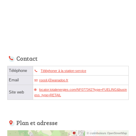
Contact
Téléphone
Téléphoner à la station-service
Email
roosli.jⓐwanadoo.fr
locator.totalenergies.com/NF077342?type=FUELING&busin
Site web
ess_type=RETAIL
Plan et adresse
© contributeurs OpenStreetMap