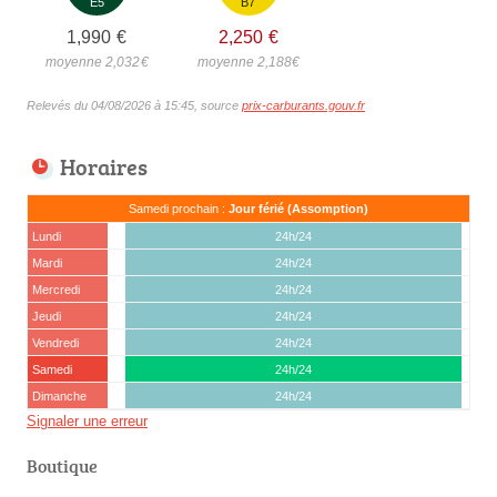
E5
B7
1,990
€
2,250
€
moyenne 2,032
€
moyenne 2,188
€
Relevés du 04/08/2026 à 15:45, source
prix-carburants.gouv.fr
Horaires
Samedi prochain :
Jour férié (Assomption)
Lundi
24h/24
Mardi
24h/24
Mercredi
24h/24
Jeudi
24h/24
Vendredi
24h/24
Samedi
24h/24
Dimanche
24h/24
Signaler une erreur
Boutique