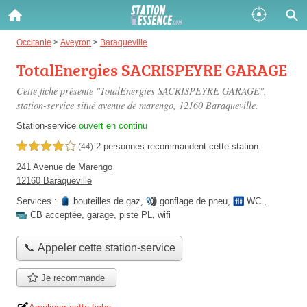
Gazole :
Occitanie
>
Aveyron
>
Baraqueville
TotalEnergies SACRISPEYRE GARAGE
Disponible
Épuisé
Cette fiche présente "TotalEnergies SACRISPEYRE GARAGE",
SP 98 :
station-service situé
avenue de marengo
, 12160 Baraqueville.
Disponible
Épuisé
Station-service
ouvert en continu
2 personnes
recommandent
cette station.
4,0 étoiles sur 5
(44)
SP 95 :
241 Avenue de Marengo
Disponible
Épuisé
12160 Baraqueville
Services :
bouteilles de gaz
,
gonflage de pneu
,
WC
,
CB acceptée
,
garage
,
piste PL
,
wifi
📞 Appeler cette station-service
Fermer
Je recommande