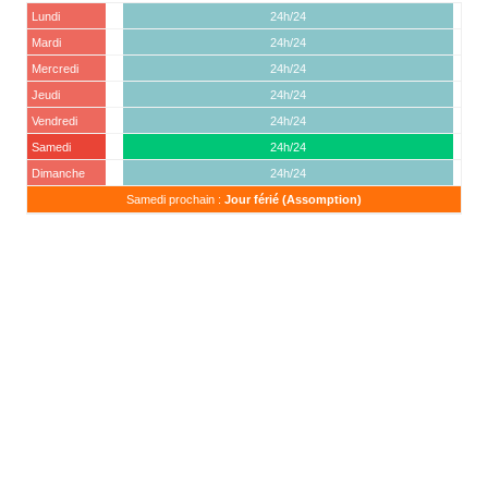
Lundi
24h/24
Mardi
24h/24
Mercredi
24h/24
Jeudi
24h/24
Vendredi
24h/24
Samedi
24h/24
Dimanche
24h/24
Samedi prochain :
Jour férié (Assomption)