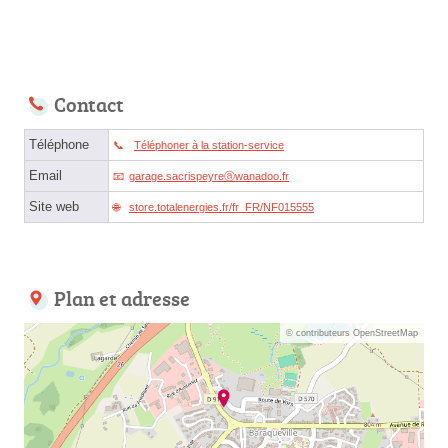
Contact
Téléphone
Téléphoner à la station-service
Email
garage.sacrispeyreⓐwanadoo.fr
Site web
store.totalenergies.fr/fr_FR/NF015555
Plan et adresse
© contributeurs OpenStreetMap