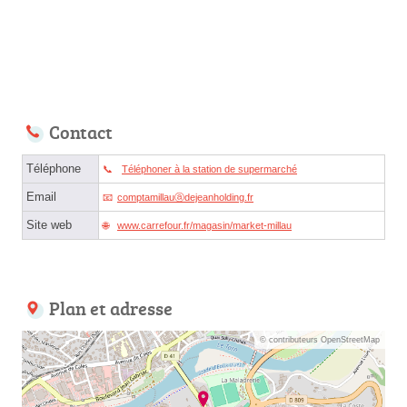
Contact
Téléphone
Téléphoner à la station de supermarché
Email
comptamillauⓐdejeanholding.fr
Site web
www.carrefour.fr/magasin/market-millau
Plan et adresse
© contributeurs OpenStreetMap