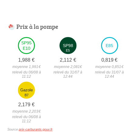
Prix à la pompe
SP95
SP98
E85
E10
E5
1,988
€
2,112
€
0,819
€
moyenne 1,991
€
moyenne 2,081
€
moyenne 0,851
€
relevé du 06/08 à
relevé du 31/07 à
relevé du 31/07 à
11:12
12:44
12:44
Gazole
B7
2,179
€
moyenne 2,203
€
relevé du 06/08 à
11:12
Source
prix-carburants.gouv.fr