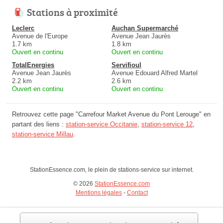
Stations à proximité
Leclerc
Auchan Supermarché
Avenue de l'Europe
Avenue Jean Jaurès
1.7 km
1.8 km
Ouvert en continu
Ouvert en continu
TotalEnergies
Servifioul
Avenue Jean Jaurès
Avenue Edouard Alfred Martel
2.2 km
2.6 km
Ouvert en continu
Ouvert en continu
Retrouvez cette page "Carrefour Market Avenue du Pont Lerouge" en
partant des liens :
station-service Occitanie
,
station-service 12
,
station-service Millau
.
StationEssence.com, le plein de stations-service sur internet.
© 2026
StationEssence.com
Mentions légales
-
Contact