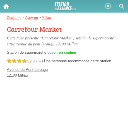
Gazole :
Occitanie
>
Aveyron
>
Millau
Carrefour Market
Disponible
Épuisé
Cette fiche présente "Carrefour Market", station de supermarché
SP 98 :
situé
avenue du pont lerouge
, 12100 Millau.
Disponible
Épuisé
Station de supermarché
ouvert en continu
Une personne
recommande
cette station.
4,0 étoiles sur 5
(1757)
SP 95 :
Avenue du Pont Lerouge
Disponible
Épuisé
12100 Millau
Fermer