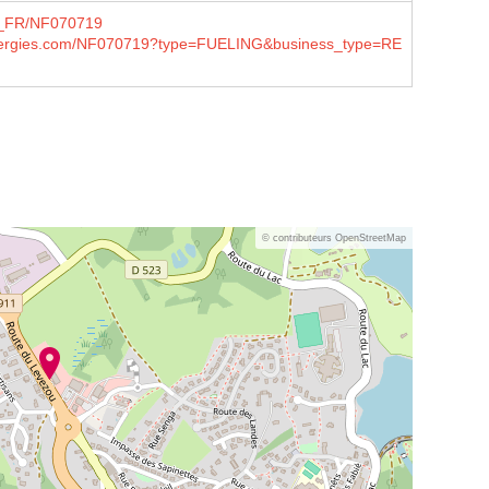
/fr_FR/NF070719
lenergies.com/NF070719?type=FUELING&business_type=RE
© contributeurs OpenStreetMap