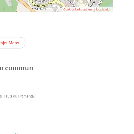
Corriger l’adresse ou la localisation
rajet Maps
 en commun
es Hauts du Fromental