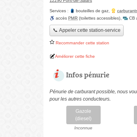
12290 Pont-de-Salars
Services :
bouteilles de gaz
,
carburant
accès
PMR
(toilettes accessibles)
,
CB 
📞 Appeler cette station-service
Recommander cette station
Améliorer cette fiche
Infos pénurie
Pénurie de carburant possible, nous vous
pour les autres conducteurs.
Gazole
(diesel)
Inconnue