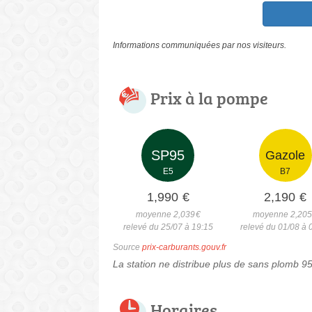
Informations communiquées par nos visiteurs.
Prix à la pompe
SP95
Gazole
E5
B7
1,990
€
2,190
€
moyenne 2,039
€
moyenne 2,20
relevé du 25/07 à 19:15
relevé du 01/08 à 
Source
prix-carburants.gouv.fr
La station ne distribue plus de sans plomb 9
Horaires