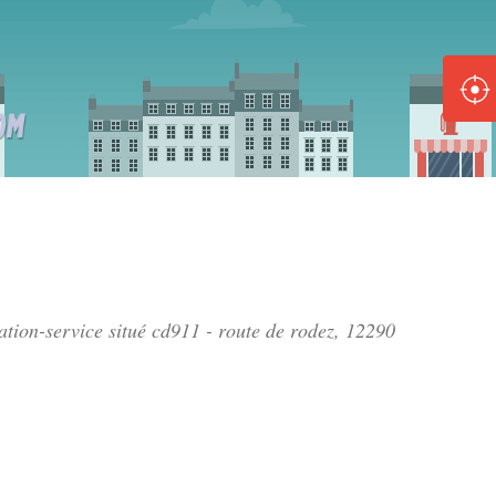
ole :
Disponible
Épuisé
8 :
Disponible
Épuisé
5 :
tation-service situé
cd911 - route de rodez
, 12290
Disponible
Épuisé
Fe