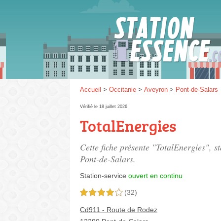
Gaz
SP 9
Accueil
>
Occitanie
>
Aveyron
>
Pont-de-Salars
Vérifié le 18 juillet 2026
TotalEnergies
SP 9
Cette fiche présente "TotalEnergies", s
Pont-de-Salars.
Station-service
ouvert en continu
(32)
4,0 étoiles sur 5
Cd911 - Route de Rodez