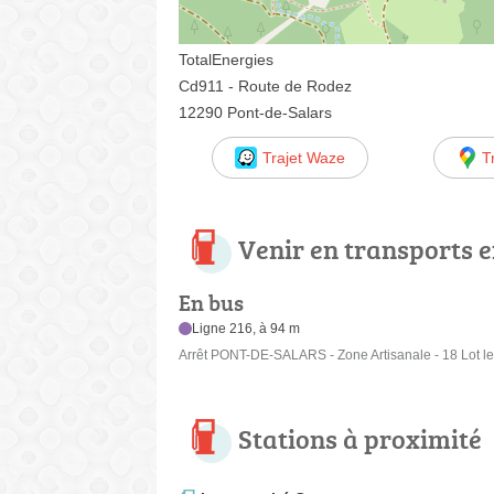
TotalEnergies
Cd911 - Route de Rodez
12290 Pont-de-Salars
Trajet Waze
T
Venir en transports
En bus
Ligne 216, à 94 m
Arrêt PONT-DE-SALARS - Zone Artisanale - 18 Lot l
Stations à proximité