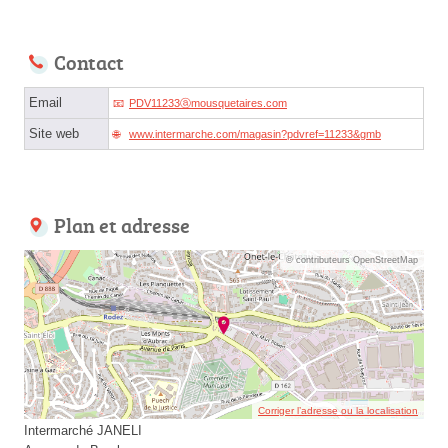
Contact
Email
PDV11233ⓐmousquetaires.com
Site web
www.intermarche.com/magasin?pdvref=11233&gmb
Plan et adresse
© contributeurs OpenStreetMap
Corriger l’adresse ou la localisation
Intermarché JANELI