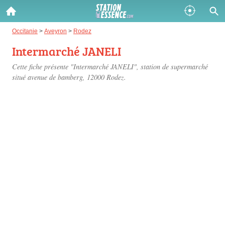
Gazole :
Occitanie
>
Aveyron
>
Rodez
Intermarché JANELI
Disponible
Épuisé
Cette fiche présente "Intermarché JANELI", station de supermarché
SP 98 :
situé
avenue de bamberg
, 12000 Rodez.
Disponible
Épuisé
SP 95 :
Disponible
Épuisé
Fermer