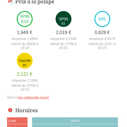
Prix à la pompe
SP95
SP95
E85
E10
E5
1,949
€
2,019
€
0,828
€
moyenne 1,989
€
moyenne 2,034
€
moyenne 0,857
€
relevé du 06/08 à
relevé du 07/08 à
relevé du 31/07 à
16:24
10:52
09:19
Gazole
B7
2,121
€
moyenne 2,189
€
relevé du 07/08 à
10:52
Source
prix-carburants.gouv.fr
Horaires
Lundi
24h/24