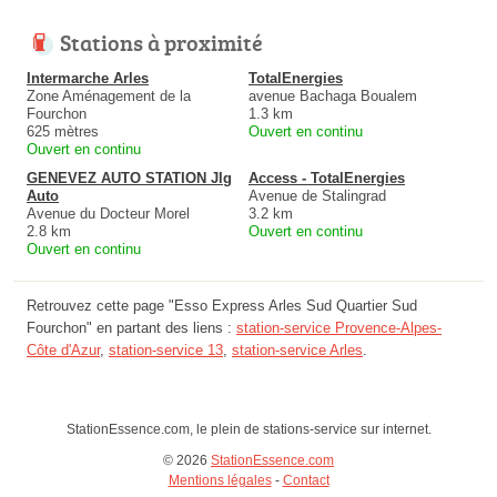
Stations à proximité
Intermarche Arles
TotalEnergies
Zone Aménagement de la
avenue Bachaga Boualem
Fourchon
1.3 km
625 mètres
Ouvert en continu
Ouvert en continu
GENEVEZ AUTO STATION Jlg
Access - TotalEnergies
Auto
Avenue de Stalingrad
Avenue du Docteur Morel
3.2 km
2.8 km
Ouvert en continu
Ouvert en continu
Retrouvez cette page "Esso Express Arles Sud Quartier Sud
Fourchon" en partant des liens :
station-service Provence-Alpes-
Côte d'Azur
,
station-service 13
,
station-service Arles
.
StationEssence.com, le plein de stations-service sur internet.
© 2026
StationEssence.com
Mentions légales
-
Contact