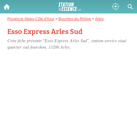
Gazole :
Provence-Alpes-Côte d'Azur
>
Bouches-du-Rhône
>
Arles
Esso Express Arles Sud
Disponible
Épuisé
Cette fiche présente "Esso Express Arles Sud", station-service situé
SP 98 :
quartier sud fourchon
, 13200 Arles.
Disponible
Épuisé
SP 95 :
Disponible
Épuisé
Fermer