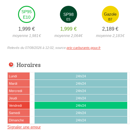
SP95
SP98
Gazole
E10
E5
B7
1,999
€
1,999
€
2,189
€
moyenne 1,981
€
moyenne 2,064
€
moyenne 2,183
€
Relevés du 07/08/2026 à 12:02, source
prix-carburants.gouv.fr
Horaires
Lundi
24h/24
Mardi
24h/24
Mercredi
24h/24
Jeudi
24h/24
Vendredi
24h/24
Samedi
24h/24
Dimanche
24h/24
Signaler une erreur