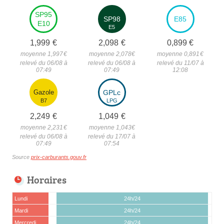
SP95
SP98
E85
E10
E5
1,999
€
2,098
€
0,899
€
moyenne 1,997
€
moyenne 2,078
€
moyenne 0,891
€
relevé du 06/08 à
relevé du 06/08 à
relevé du 11/07 à
07:49
07:49
12:08
Gazole
GPLc
B7
LPG
2,249
€
1,049
€
moyenne 2,231
€
moyenne 1,043
€
relevé du 06/08 à
relevé du 17/07 à
07:49
07:54
Source
prix-carburants.gouv.fr
Horaires
Lundi
24h/24
Mardi
24h/24
Mercredi
24h/24