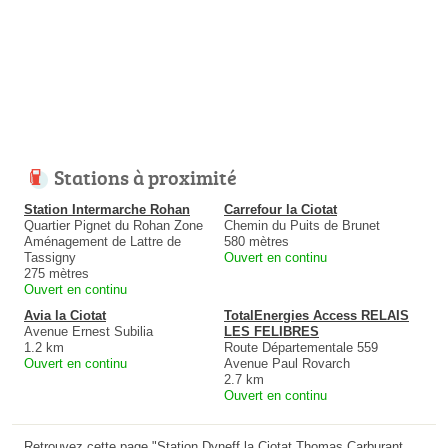
Stations à proximité
Station Intermarche Rohan
Carrefour la Ciotat
Quartier Pignet du Rohan Zone
Chemin du Puits de Brunet
Aménagement de Lattre de
580 mètres
Tassigny
Ouvert en continu
275 mètres
Ouvert en continu
Avia la Ciotat
TotalEnergies Access RELAIS
Avenue Ernest Subilia
LES FELIBRES
1.2 km
Route Départementale 559
Ouvert en continu
Avenue Paul Rovarch
2.7 km
Ouvert en continu
Retrouvez cette page "Station Dyneff la Ciotat Thomas Carburant