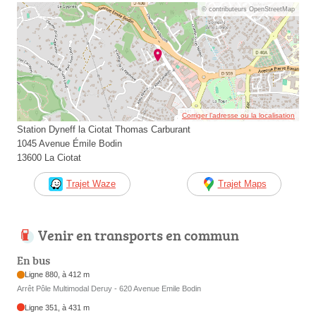
© contributeurs OpenStreetMap
Corriger l’adresse ou la localisation
Station Dyneff la Ciotat Thomas Carburant
1045 Avenue Émile Bodin
13600 La Ciotat
Trajet Waze
Trajet Maps
Venir en transports en commun
En bus
Ligne 880, à 412 m
Arrêt Pôle Multimodal Deruy - 620 Avenue Emile Bodin
Ligne 351, à 431 m