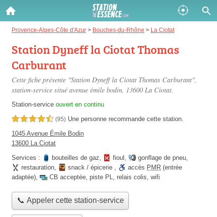
Gazole :
Provence-Alpes-Côte d'Azur
>
Bouches-du-Rhône
>
La Ciotat
Station Dyneff la Ciotat Thomas
Disponible
Épuisé
Carburant
SP 98 :
Cette fiche présente "Station Dyneff la Ciotat Thomas Carburant",
Disponible
Épuisé
station-service situé
avenue émile bodin
, 13600 La Ciotat.
Station-service
ouvert en continu
SP 95 :
Une personne
recommande
cette station.
4,5 étoiles sur 5
(95)
Disponible
Épuisé
1045 Avenue Émile Bodin
13600 La Ciotat
Services :
bouteilles de gaz
,
fioul
,
gonflage de pneu
,
restauration
,
snack / épicerie
,
accès
PMR
(entrée
adaptée)
,
CB acceptée
,
piste PL
,
relais colis
,
wifi
Fermer
📞 Appeler cette station-service