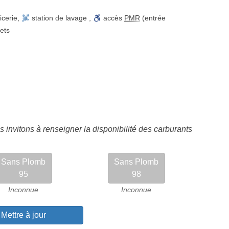
icerie
,
station de lavage
,
accès
PMR
(entrée
lets
 invitons à renseigner la disponibilité des carburants
Sans Plomb
Sans Plomb
95
98
Inconnue
Inconnue
Mettre à jour