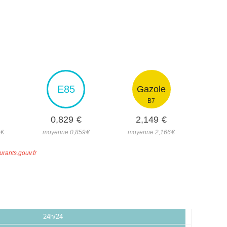
E85
Gazole
B7
0,829
€
2,149
€
0
€
moyenne 0,859
€
moyenne 2,166
€
urants.gouv.fr
24h/24