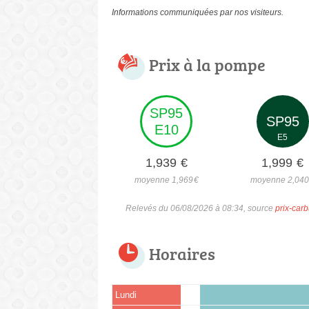
Informations communiquées par nos visiteurs.
Prix à la pompe
SP95
SP95
E10
E5
1,939
€
1,999
€
moyenne 1,969
€
moyenne 2,04
Relevés du 06/08/2026 à 08:34, source
prix-carb
Horaires
Lundi