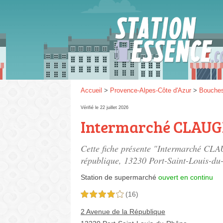
Gaz
SP 9
Accueil
>
Provence-Alpes-Côte d'Azur
>
Bouche
Vérifié le 22 juillet 2026
Intermarché CLAUG
SP 9
Cette fiche présente "Intermarché CLA
république
, 13230 Port-Saint-Louis-du
Station de supermarché
ouvert en continu
(16)
4,0 étoiles sur 5
2 Avenue de la République