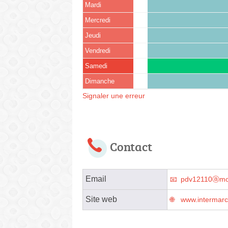
Mardi
Mercredi
Jeudi
Vendredi
Samedi
Dimanche
Signaler une erreur
Contact
Email
pdv12110ⓐmou
Site web
www.intermar