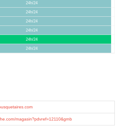
24h/24
24h/24
24h/24
24h/24
24h/24
24h/24
squetaires.com
che.com/magasin?pdvref=12110&gmb