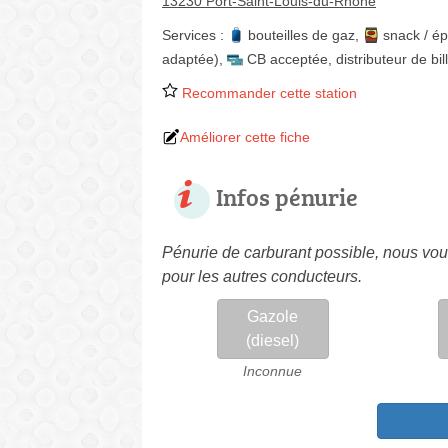
13230 Port-Saint-Louis-du-Rhône
Services :
bouteilles de gaz
,
snack / ép
adaptée)
,
CB acceptée
,
distributeur de bil
Recommander cette station
Améliorer cette fiche
Infos pénurie
Pénurie de carburant possible, nous vous
pour les autres conducteurs.
Gazole
(diesel)
Inconnue