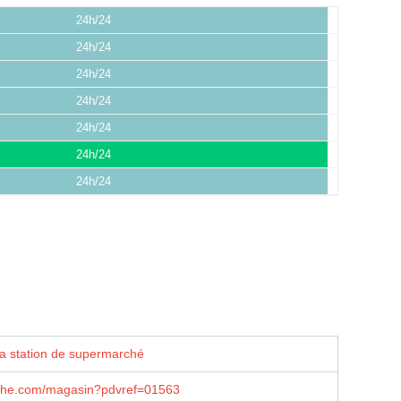
24h/24
24h/24
24h/24
24h/24
24h/24
24h/24
24h/24
la station de supermarché
che.com/magasin?pdvref=01563