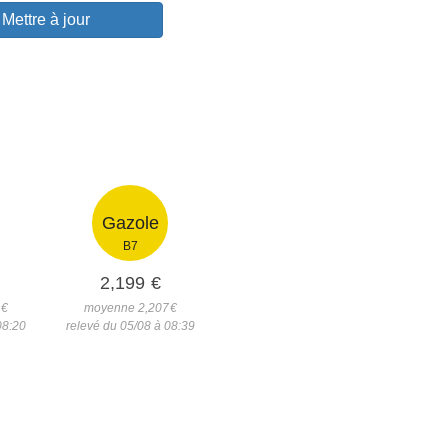
Mettre à jour
Gazole
B7
2,199
€
4
€
moyenne 2,207
€
08:20
relevé du 05/08 à 08:39