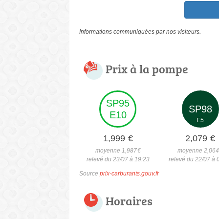
Informations communiquées par nos visiteurs.
Prix à la pompe
SP95
SP98
E10
E5
1,999
€
2,079
€
moyenne 1,987
€
moyenne 2,06
relevé du 23/07 à 19:23
relevé du 22/07 à 
Source
prix-carburants.gouv.fr
Horaires