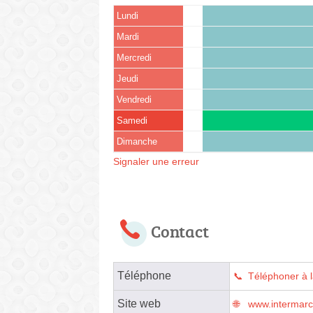
Lundi
Mardi
Mercredi
Jeudi
Vendredi
Samedi
Dimanche
Signaler une erreur
Contact
Téléphone
Téléphoner à 
Site web
www.intermar