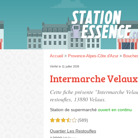
Gaz
SP 9
Accueil
>
Provence-Alpes-Côte d'Azur
>
Bouche
Vérifié le 11 juillet 2026
Intermarche Velaux
SP 9
Cette fiche présente "Intermarche Vela
restoufles
, 13880 Velaux.
Station de supermarché
ouvert en continu
(589)
3,5 étoiles sur 5
Quartier Les Restoufles