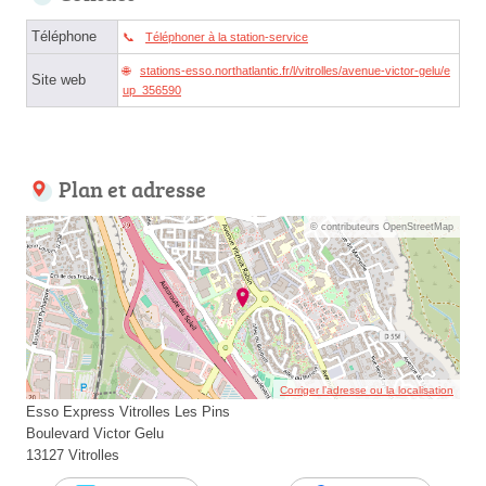
Téléphone
Téléphoner à la station-service
stations-esso.northatlantic.fr/l/vitrolles/avenue-victor-gelu/e
Site web
up_356590
Plan et adresse
© contributeurs OpenStreetMap
Corriger l’adresse ou la localisation
Esso Express Vitrolles Les Pins
Boulevard Victor Gelu
13127 Vitrolles