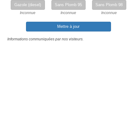
Gazole (diesel)
Sans Plomb 95
Sans Plomb 98
Inconnue
Inconnue
Inconnue
Mettre à jour
Informations communiquées par nos visiteurs.