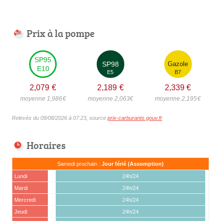
Prix à la pompe
SP95
SP98
Gazole
E10
E5
B7
2,079
€
2,189
€
2,339
€
moyenne 1,986
€
moyenne 2,063
€
moyenne 2,195
€
Relevés du 09/08/2026 à 07:23, source
prix-carburants.gouv.fr
Horaires
Samedi prochain :
Jour férié (Assomption)
Lundi
24h/24
Mardi
24h/24
Mercredi
24h/24
Jeudi
24h/24