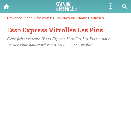
Gazole :
Provence-Alpes-Côte d'Azur
>
Bouches-du-Rhône
>
Vitrolles
Esso Express Vitrolles Les Pins
Disponible
Épuisé
Cette fiche présente "Esso Express Vitrolles Les Pins", station-
SP 98 :
service situé
boulevard victor gelu
, 13127 Vitrolles.
Disponible
Épuisé
SP 95 :
Disponible
Épuisé
Fermer