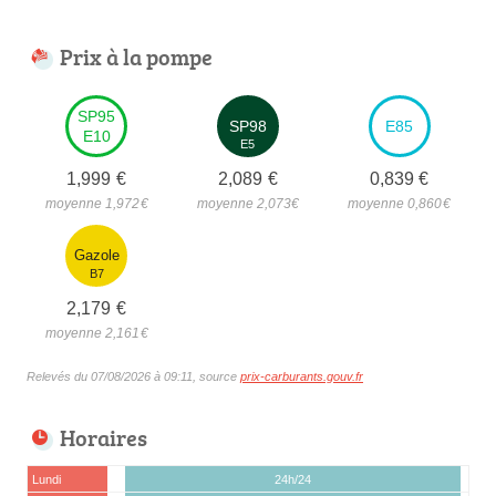
Prix à la pompe
SP95
SP98
E85
E10
E5
1,999
€
2,089
€
0,839
€
moyenne 1,972
€
moyenne 2,073
€
moyenne 0,860
€
Gazole
B7
2,179
€
moyenne 2,161
€
Relevés du 07/08/2026 à 09:11, source
prix-carburants.gouv.fr
Horaires
Lundi
24h/24