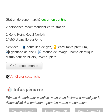
Station de supermarché
ouvert en continu
2 personnes
recommandent
cette station.
1 Rond Point Royal Norfolk
14550 Blainville-sur-Orne
Services :
bouteilles de gaz
,
carburants premium
,
gonflage de pneu
,
station de lavage
,
borne électrique
,
distributeur de billets
,
laverie
,
piste PL
Je recommande
Améliorer cette fiche
Infos pénurie
Pénurie de carburant possible, nous vous invitons à renseigner la
disponibilité des carburants pour les autres conducteurs.
Gazole (diesel)
Sans Plomb 95
Sans Plomb 98