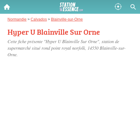
Gazole :
Normandie
>
Calvados
>
Blainville-sur-Orne
Hyper U Blainville Sur Orne
Disponible
Épuisé
Cette fiche présente "Hyper U Blainville Sur Orne", station de
SP 98 :
supermarché situé
rond point royal norfolk
, 14550 Blainville-sur-
Orne.
Disponible
Épuisé
SP 95 :
Disponible
Épuisé
Fermer