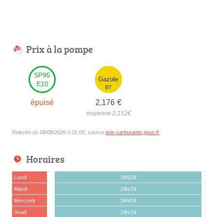
Prix à la pompe
SP95
Gazole
E10
B7
épuisé
2,176
€
moyenne 2,152
€
Relevés du 08/08/2026 à 01:00, source
prix-carburants.gouv.fr
Horaires
Lundi
24h/24
Mardi
24h/24
Mercredi
24h/24
Jeudi
24h/24