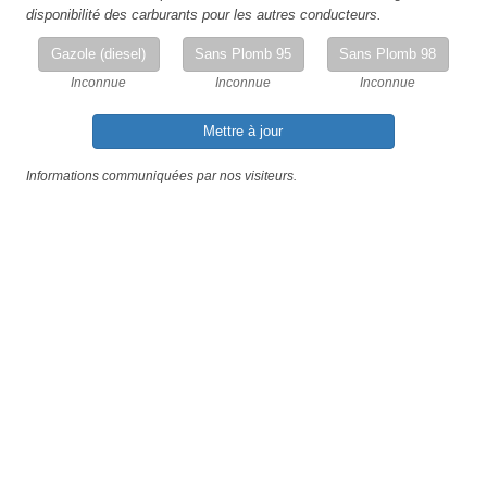
disponibilité des carburants pour les autres conducteurs.
Gazole (diesel)
Sans Plomb 95
Sans Plomb 98
Inconnue
Inconnue
Inconnue
Mettre à jour
Informations communiquées par nos visiteurs.