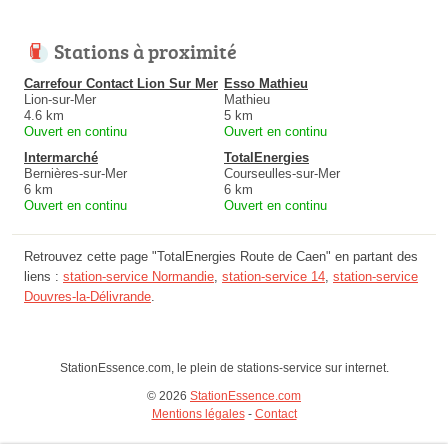
Stations à proximité
Carrefour Contact Lion Sur Mer
Esso Mathieu
Lion-sur-Mer
Mathieu
4.6 km
5 km
Ouvert en continu
Ouvert en continu
Intermarché
TotalEnergies
Bernières-sur-Mer
Courseulles-sur-Mer
6 km
6 km
Ouvert en continu
Ouvert en continu
Retrouvez cette page "TotalEnergies Route de Caen" en partant des
liens :
station-service Normandie
,
station-service 14
,
station-service
Douvres-la-Délivrande
.
StationEssence.com, le plein de stations-service sur internet.
© 2026
StationEssence.com
Mentions légales
-
Contact