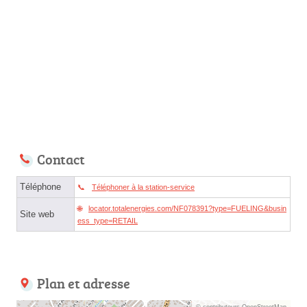
Contact
Téléphone
Téléphoner à la station-service
locator.totalenergies.com/NF078391?type=FUELING&busin
Site web
ess_type=RETAIL
Plan et adresse
© contributeurs OpenStreetMap