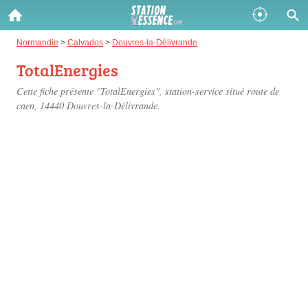
Gazole :
Normandie
>
Calvados
>
Douvres-la-Délivrande
TotalEnergies
Disponible
Épuisé
Cette fiche présente "TotalEnergies", station-service situé
route de
SP 98 :
caen
, 14440 Douvres-la-Délivrande.
Disponible
Épuisé
SP 95 :
Disponible
Épuisé
Fermer