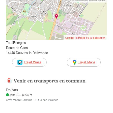
Corriger l’adresse ou la localisation
TotalEnergies
Route de Caen
14440 Douvres-la-Délivrande
Trajet Waze
Trajet Maps
Venir en transports en commun
En bus
Ligne 101, à 235 m
Arrêt Maître Colleville - 2 Rue des Violettes