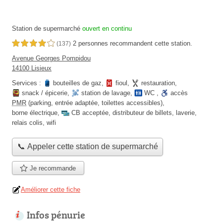
Station de supermarché
ouvert en continu
2 personnes
recommandent
cette station.
4,0 étoiles sur 5
(137)
Avenue Georges Pompidou
14100 Lisieux
Services :
bouteilles de gaz
,
fioul
,
restauration
,
snack / épicerie
,
station de lavage
,
WC
,
accès
PMR
(parking, entrée adaptée, toilettes accessibles)
,
borne électrique
,
CB acceptée
,
distributeur de billets
,
laverie
,
relais colis
,
wifi
📞 Appeler cette station de supermarché
Je recommande
Améliorer cette fiche
Infos pénurie