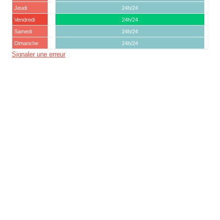
Jeudi
24h/24
Vendredi
24h/24
Samedi
24h/24
Dimanche
24h/24
Signaler une erreur