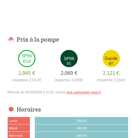
Prix à la pompe
SP95
SP98
Gazole
E10
E5
B7
1,945
€
2,069
€
2,121
€
moyenne 2,013
€
moyenne 2,090
€
moyenne 2,194
€
Relevés du 06/08/2026 à 11:02, source
prix-carburants.gouv.fr
Horaires
Lundi
24h/24
Mardi
24h/24
Mercredi
24h/24