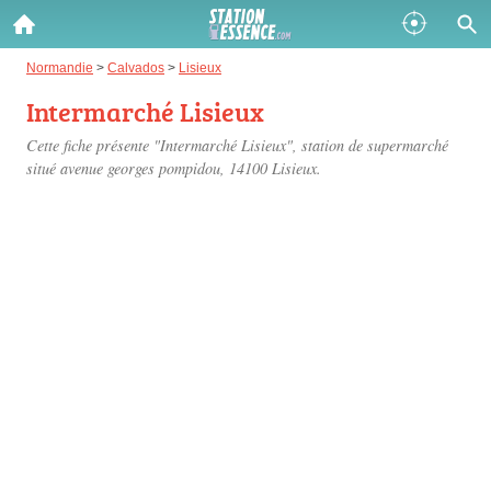
Gazole :
Normandie
>
Calvados
>
Lisieux
Intermarché Lisieux
Disponible
Épuisé
Cette fiche présente "Intermarché Lisieux", station de supermarché
SP 98 :
situé
avenue georges pompidou
, 14100 Lisieux.
Disponible
Épuisé
SP 95 :
Disponible
Épuisé
Fermer