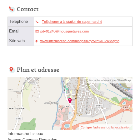
Contact
Téléphone
Téléphoner à la station de supermarché
Email
pdv01248ⓐmousquetaires.com
Site web
www.intermarche.com/magasin?pdvref=01248&gmb
Plan et adresse
© contributeurs OpenStreetMap
Corriger l’adresse ou la localisation
Intermarché Lisieux
Avenue Georges Pompidou