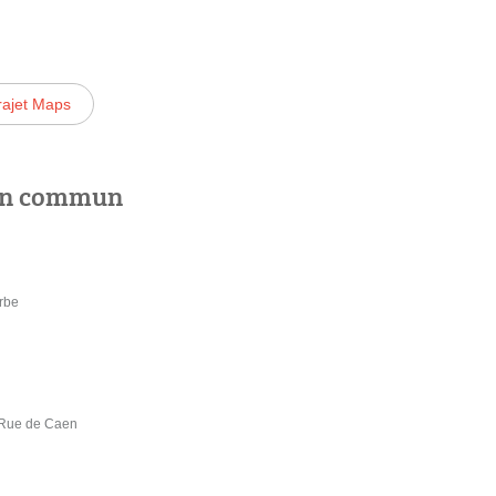
rajet Maps
 en commun
rbe
 Rue de Caen