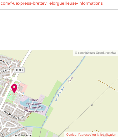
om/f-uexpress-brettevillelorgueilleuse-informations
© contributeurs OpenStreetMap
Corriger l’adresse ou la localisation