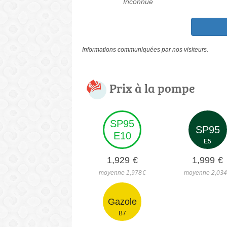
Inconnue
Informations communiquées par nos visiteurs.
Prix à la pompe
SP95
SP95
E10
E5
1,929
€
1,999
€
moyenne 1,978
€
moyenne 2,03
Gazole
B7