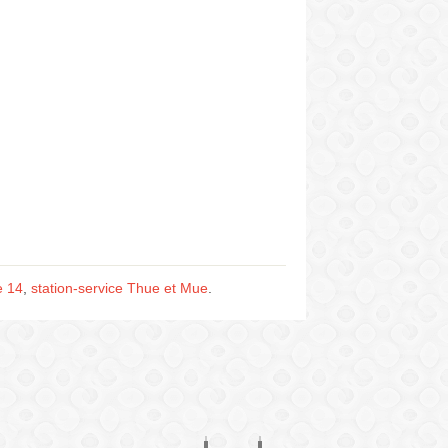
e 14
,
station-service Thue et Mue
.