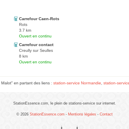
Carrefour Caen-Rots
Rots
3.7 km
Ouvert en continu
Carrefour contact
Creully sur Seulles
8 km
Ouvert en continu
Malot" en partant des liens :
station-service Normandie
,
station-servic
StationEssence.com, le plein de stations-service sur internet.
© 2026
StationEssence.com
-
Mentions légales
-
Contact