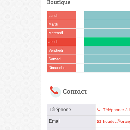
Boutique
Lundi
Mardi
Mercredi
Jeudi
Vendredi
Samedi
Dimanche
Contact
Téléphone
Téléphoner à 
Email
houdecⓐorang