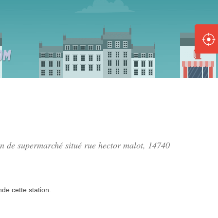
ole :
Disponible
Épuisé
8 :
Disponible
Épuisé
5 :
ion de supermarché situé
rue hector malot
, 14740
Disponible
Épuisé
nde
cette station.
Fe