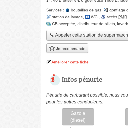
14740 Bretteville-L'orgueilleuse Thue Et Mue
Services :
bouteilles de gaz
,
gonflage 
station de lavage
,
WC
,
accès
PMR
CB acceptée
,
distributeur de billets
,
laveri
📞 Appeler cette station de supermarc
Je recommande
Améliorer cette fiche
Infos pénurie
Pénurie de carburant possible, nous vous
pour les autres conducteurs.
Gazole
(diesel)