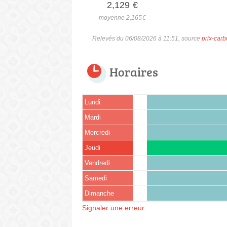
2,129
€
moyenne 2,165
€
Relevés du 06/08/2026 à 11:51, source
prix-carb
Horaires
Lundi
Mardi
Mercredi
Jeudi
Vendredi
Samedi
Dimanche
Signaler une erreur