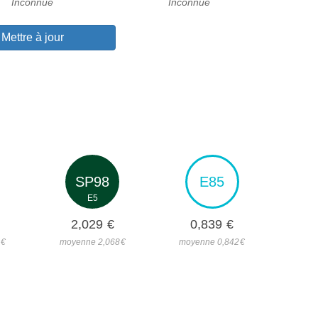
Inconnue
Inconnue
Mettre à jour
SP98
E85
E5
2,029
€
0,839
€
4
€
moyenne 2,068
€
moyenne 0,842
€