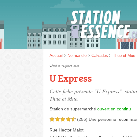
Gaz
SP 9
Accueil
>
Normandie
>
Calvados
>
Thue et Mue
Vérifié le 24 juillet 2026
U Express
SP 9
Cette fiche présente "U Express", stat
Thue et Mue.
Station de supermarché
ouvert en continu
(256)
Une personne
recomma
4,5 étoiles sur 5
Rue Hector Malot