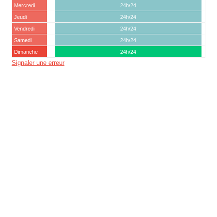
Mercredi
24h/24
Jeudi
24h/24
Vendredi
24h/24
Samedi
24h/24
Dimanche
24h/24
Signaler une erreur