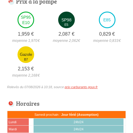
Prix à la pompe
SP95
SP98
E85
E10
E5
1,959
€
2,087
€
0,829
€
moyenne 1,970
€
moyenne 2,062
€
moyenne 0,833
€
Gazole
B7
2,153
€
moyenne 2,168
€
Relevés du 07/08/2026 à 10:18, source
prix-carburants.gouv.fr
Horaires
Samedi prochain :
Jour férié (Assomption)
Lundi
24h/24
Mardi
24h/24