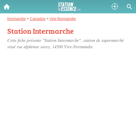
Gazole :
Normandie
>
Calvados
>
Vire-Normandie
Station Intermarche
Disponible
Épuisé
Cette fiche présente "Station Intermarche", station de supermarché
SP 98 :
situé
rue alphonse savey
, 14500 Vire-Normandie.
Disponible
Épuisé
SP 95 :
Disponible
Épuisé
Fermer