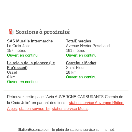
Stations à proximité
SAS Muralie Intermarche
TotalEnergies
La Croix Jolie
Avenue Hector Peschaud
157 mètres
181 mètres
Ouvert en continu
Ouvert en continu
Le relais de la planeze (Le
Carrefour Market
Flo'rissant)
Saint-Flour
Ussel
18 km
6 km
Ouvert en continu
Ouvert en continu
Retrouvez cette page "Avia AUVERGNE CARBURANTS Chemin de
la Croix Jolie" en partant des liens :
station-service Auvergne-Rhône-
Alpes
,
station-service 15
,
station-service Murat
.
StationEssence.com, le plein de stations-service sur internet.