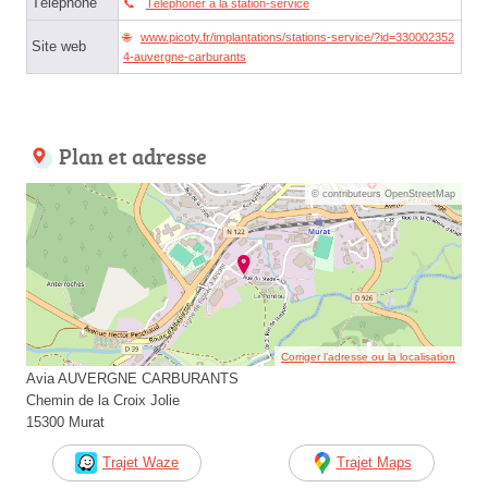
Téléphone
Téléphoner à la station-service
www.picoty.fr/implantations/stations-service/?id=330002352
Site web
4-auvergne-carburants
Plan et adresse
© contributeurs OpenStreetMap
Corriger l’adresse ou la localisation
Avia AUVERGNE CARBURANTS
Chemin de la Croix Jolie
15300 Murat
Trajet Waze
Trajet Maps