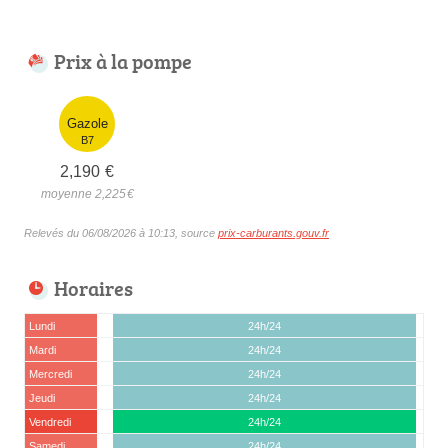
Prix à la pompe
Gazole
B7
2,190
€
moyenne 2,225
€
Relevés du 06/08/2026 à 10:13, source
prix-carburants.gouv.fr
Horaires
Lundi
24h/24
Mardi
24h/24
Mercredi
24h/24
Jeudi
24h/24
Vendredi
24h/24
Samedi
24h/24