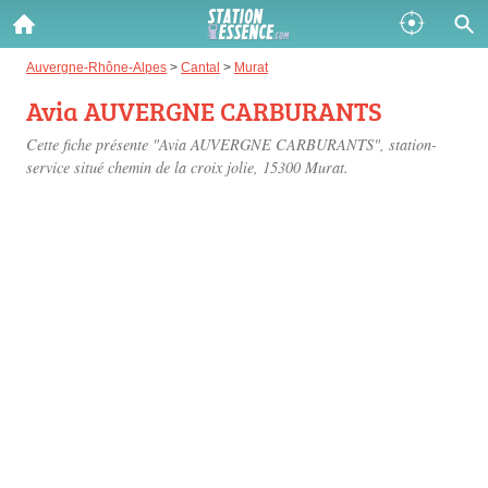
Gazole :
Auvergne-Rhône-Alpes
>
Cantal
>
Murat
Avia AUVERGNE CARBURANTS
Disponible
Épuisé
Cette fiche présente "Avia AUVERGNE CARBURANTS", station-
SP 98 :
service situé
chemin de la croix jolie
, 15300 Murat.
Disponible
Épuisé
SP 95 :
Disponible
Épuisé
Fermer