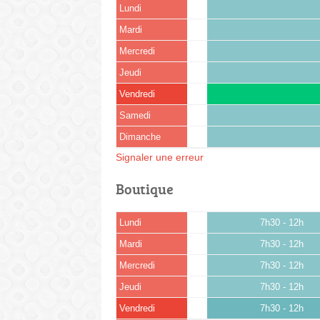
Lundi
Mardi
Mercredi
Jeudi
Vendredi
Samedi
Dimanche
Signaler une erreur
Boutique
Lundi
7h30 - 12h
Mardi
7h30 - 12h
Mercredi
7h30 - 12h
Jeudi
7h30 - 12h
Vendredi
7h30 - 12h