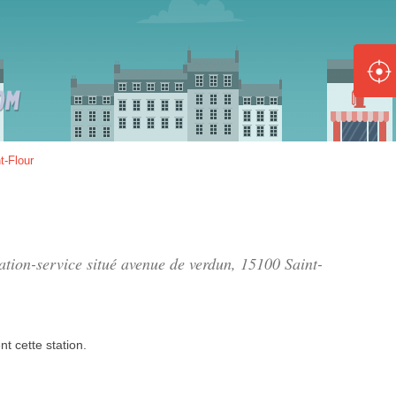
ole :
Disponible
Épuisé
8 :
t-Flour
Disponible
Épuisé
5 :
tation-service situé
avenue de verdun
, 15100 Saint-
Disponible
Épuisé
nt
cette station.
Fe