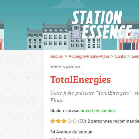
Gaz
SP 9
Accueil
>
Auvergne-Rhône-Alpes
>
Cantal
>
Sain
Vérifié le 22 juillet 2026
TotalEnergies
SP 9
Cette fiche présente "TotalEnergies", s
Flour.
Station-service
ouvert en continu
(50)
2 personnes
recommande
3,0 étoiles sur 5
34 Avenue de Verdun