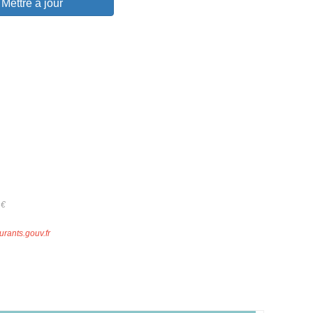
Mettre à jour
4
€
urants.gouv.fr