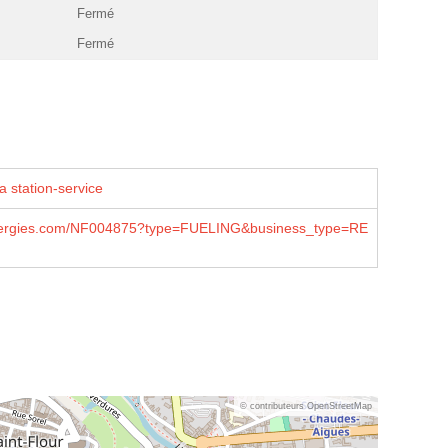
Fermé
Fermé
a station-service
lenergies.com/NF004875?type=FUELING&business_type=RE
© contributeurs OpenStreetMap