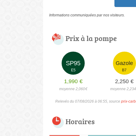
Informations communiquées par nos visiteurs.
Prix à la pompe
SP95
Gazole
E5
B7
1,990
€
2,250
€
moyenne 2,060
€
moyenne 2,23
Relevés du 07/08/2026 à 06:55, source
prix-carb
Horaires