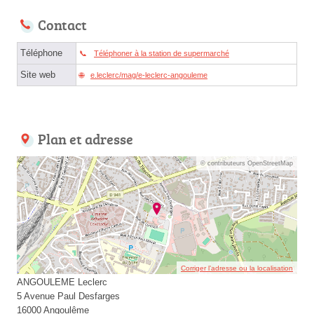
Contact
Téléphone
Téléphoner à la station de supermarché
Site web
e.leclerc/mag/e-leclerc-angouleme
Plan et adresse
© contributeurs OpenStreetMap
Corriger l’adresse ou la localisation
ANGOULEME Leclerc
5 Avenue Paul Desfarges
16000 Angoulême