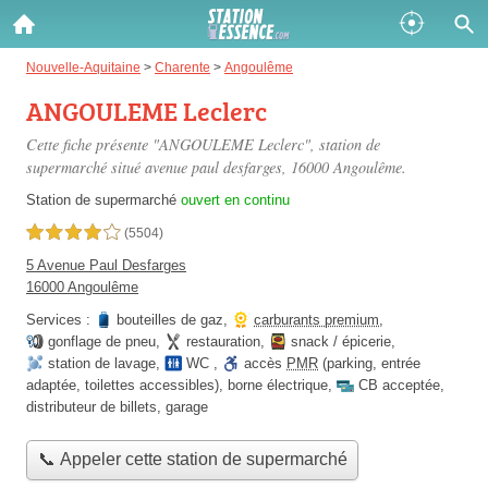
Gazole :
Nouvelle-Aquitaine
>
Charente
>
Angoulême
ANGOULEME Leclerc
Disponible
Épuisé
Cette fiche présente "ANGOULEME Leclerc", station de
SP 98 :
supermarché situé
avenue paul desfarges
, 16000 Angoulême.
Disponible
Épuisé
Station de supermarché
ouvert en continu
4,0 étoiles sur 5
(5504)
SP 95 :
5 Avenue Paul Desfarges
Disponible
Épuisé
16000 Angoulême
Services :
bouteilles de gaz
,
carburants premium
,
gonflage de pneu
,
restauration
,
snack / épicerie
,
station de lavage
,
WC
,
accès
PMR
(parking, entrée
adaptée, toilettes accessibles)
,
borne électrique
,
CB acceptée
,
distributeur de billets
,
garage
Fermer
📞 Appeler cette station de supermarché