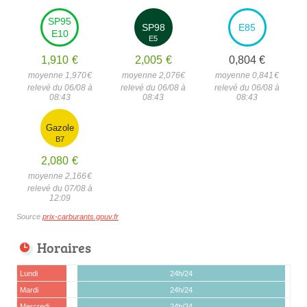
SP95
SP98
E85
E10
E5
1,910
€
2,005
€
0,804
€
moyenne 1,970
€
moyenne 2,076
€
moyenne 0,841
€
relevé du 06/08 à
relevé du 06/08 à
relevé du 06/08 à
08:43
08:43
08:43
Gazole
B7
2,080
€
moyenne 2,166
€
relevé du 07/08 à
12:09
Source
prix-carburants.gouv.fr
Horaires
Lundi
24h/24
Mardi
24h/24
Mercredi
24h/24