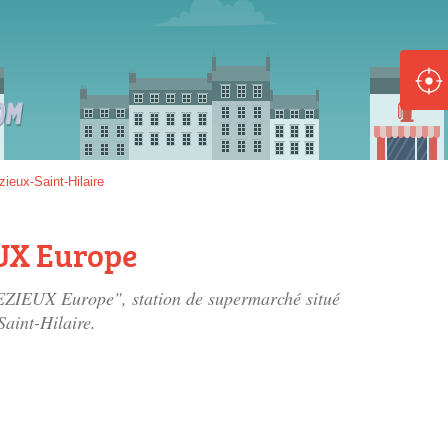
ole :
Disponible
Épuisé
8 :
ieux-Saint-Hilaire
Disponible
Épuisé
UX Europe
5 :
ZIEUX Europe", station de supermarché situé
Disponible
Épuisé
aint-Hilaire.
Fe