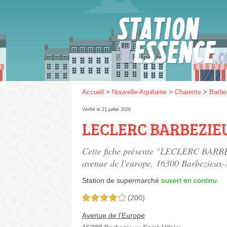
Gaz
SP 9
Accueil
>
Nouvelle-Aquitaine
>
Charente
>
Barbez
Vérifié le 21 juillet 2026
LECLERC BARBEZIE
SP 9
Cette fiche présente "LECLERC BARBE
avenue de l'europe
, 16300 Barbezieux-S
Station de supermarché
ouvert en continu
(200)
4,0 étoiles sur 5
Avenue de l'Europe