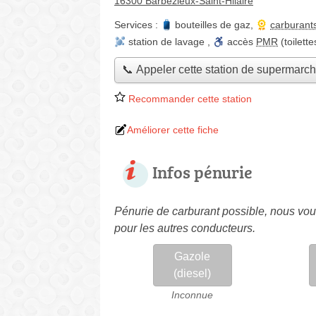
16300 Barbezieux-Saint-Hilaire
Services :
bouteilles de gaz
,
carburant
station de lavage
,
accès
PMR
(toilett
📞 Appeler cette station de supermarc
Recommander cette station
Améliorer cette fiche
Infos pénurie
Pénurie de carburant possible, nous vous
pour les autres conducteurs.
Gazole
(diesel)
Inconnue