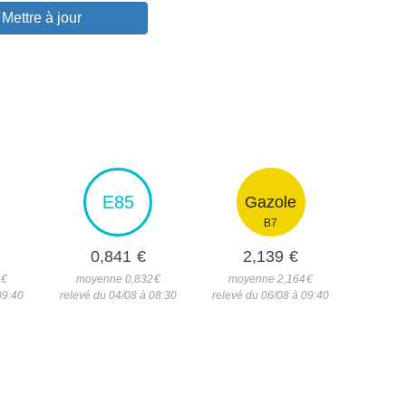
Mettre à jour
E85
Gazole
B7
0,841
€
2,139
€
1
€
moyenne 0,832
€
moyenne 2,164
€
09:40
relevé du 04/08 à 08:30
relevé du 06/08 à 09:40