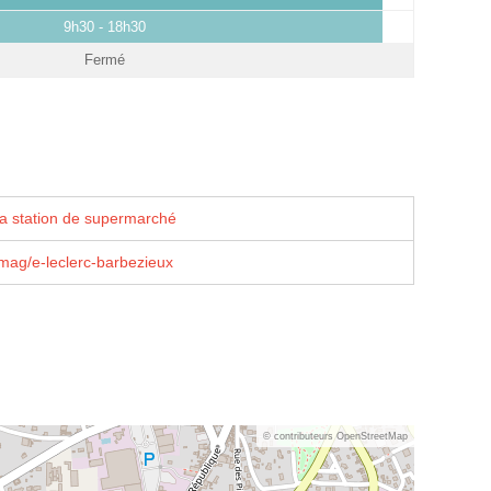
9h30 - 18h30
Fermé
la station de supermarché
mag/e-leclerc-barbezieux
© contributeurs OpenStreetMap