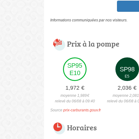
Informations communiquées par nos visiteurs.
Prix à la pompe
SP95
SP98
E10
E5
1,972
€
2,036
€
moyenne 1,989
€
moyenne 2,08
relevé du 06/08 à 09:40
relevé du 06/08 à 
Source
prix-carburants.gouv.fr
Horaires