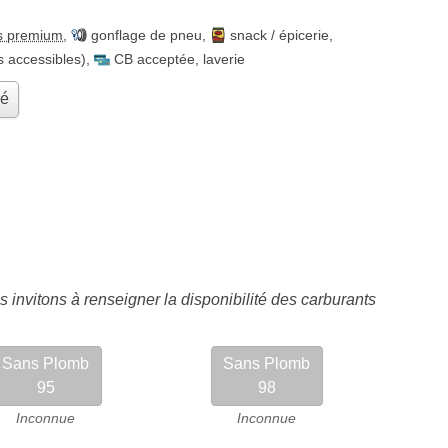
s premium
,
gonflage de pneu
,
snack / épicerie
,
es accessibles)
,
CB acceptée
,
laverie
hé
 invitons à renseigner la disponibilité des carburants
Sans Plomb
Sans Plomb
95
98
Inconnue
Inconnue