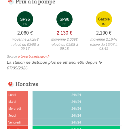
Prix à la pompe
SP95
SP98
Gazole
E5
E5
B7
2,060
€
2,130
€
2,190
€
moyenne 2,028
€
moyenne 2,069
€
moyenne 2,164
€
relevé du 05/08 à
relevé du 05/08 à
relevé du 16/07 à
09:17
09:18
08:45
Source
prix-carburants.gouv.fr
La station ne distribue plus de éthanol e85 depuis le
07/05/2026.
Horaires
Lundi
24h/24
Mardi
24h/24
Mercredi
24h/24
Jeudi
24h/24
Vendredi
24h/24