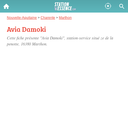
Gazole :
Nouvelle-Aquitaine
>
Charente
>
Marthon
Avia Damoki
Disponible
Épuisé
Cette fiche présente "Avia Damoki", station-service situé
ze de la
SP 98 :
penotte
, 16380 Marthon.
Disponible
Épuisé
SP 95 :
Disponible
Épuisé
Fermer