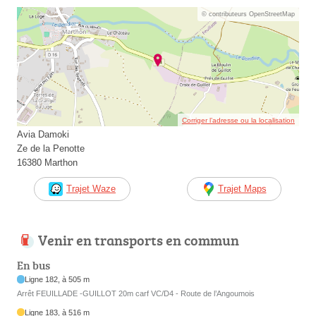
© contributeurs OpenStreetMap
Corriger l’adresse ou la localisation
Avia Damoki
Ze de la Penotte
16380 Marthon
Trajet Waze
Trajet Maps
Venir en transports en commun
En bus
Ligne 182, à 505 m
Arrêt FEUILLADE -GUILLOT 20m carf VC/D4 - Route de l’Angoumois
Ligne 183, à 516 m