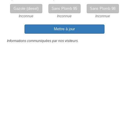
Gazole (diesel)
Sans Plomb 95
Sans Plomb 98
Inconnue
Inconnue
Inconnue
Mettre à jour
Informations communiquées par nos visiteurs.