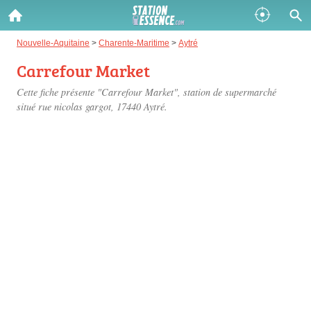
Gazole :
Nouvelle-Aquitaine
>
Charente-Maritime
>
Aytré
Carrefour Market
Disponible
Épuisé
Cette fiche présente "Carrefour Market", station de supermarché
SP 98 :
situé
rue nicolas gargot
, 17440 Aytré.
Disponible
Épuisé
SP 95 :
Disponible
Épuisé
Fermer