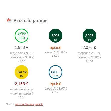
Prix à la pompe
SP95
SP95
SP98
E10
E5
E5
1,983
€
épuisé
2,076
€
relevé du 23/07 à
moyenne 1,935
€
moyenne 2,027
€
15:08
relevé du 03/08 à
relevé du 03/08 à
11:55
11:55
Gazole
GPLc
B7
LPG
2,185
€
épuisé
relevé du 23/07 à
moyenne 2,125
€
15:08
relevé du 03/08 à
11:55
Source
prix-carburants.gouv.fr