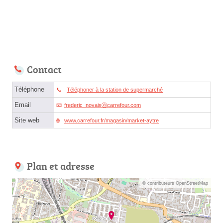
Contact
Téléphone
Téléphoner à la station de supermarché
Email
frederic_novaisⓐcarrefour.com
Site web
www.carrefour.fr/magasin/market-aytre
Plan et adresse
© contributeurs OpenStreetMap