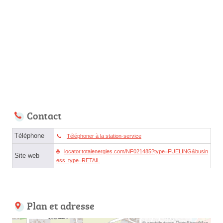
Contact
Téléphone
Téléphoner à la station-service
locator.totalenergies.com/NF021485?type=FUELING&busin
Site web
ess_type=RETAIL
Plan et adresse
© contributeurs OpenStreetMap