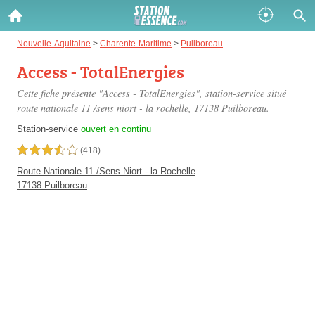
Gazole :
Nouvelle-Aquitaine
>
Charente-Maritime
>
Puilboreau
Access - TotalEnergies
Disponible
Épuisé
Cette fiche présente "Access - TotalEnergies", station-service situé
SP 98 :
route nationale 11 /sens niort - la rochelle
, 17138 Puilboreau.
Disponible
Épuisé
Station-service
ouvert en continu
3,5 étoiles sur 5
(418)
SP 95 :
Route Nationale 11 /Sens Niort - la Rochelle
Disponible
Épuisé
17138 Puilboreau
Fermer