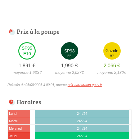
Prix à la pompe
SP95
SP98
Gazole
E10
E5
B7
1,891
€
1,990
€
2,066
€
moyenne 1,935
€
moyenne 2,027
€
moyenne 2,130
€
Relevés du 06/08/2026 à 00:01, source
prix-carburants.gouv.fr
Horaires
Lundi
24h/24
Mardi
24h/24
Mercredi
24h/24
Jeudi
24h/24