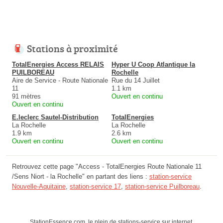
Stations à proximité
TotalEnergies Access RELAIS
Hyper U Coop Atlantique la
PUILBOREAU
Rochelle
Aire de Service - Route Nationale
Rue du 14 Juillet
11
1.1 km
91 mètres
Ouvert en continu
Ouvert en continu
E.leclerc Sautel-Distribution
TotalEnergies
La Rochelle
La Rochelle
1.9 km
2.6 km
Ouvert en continu
Ouvert en continu
Retrouvez cette page "Access - TotalEnergies Route Nationale 11
/Sens Niort - la Rochelle" en partant des liens :
station-service
Nouvelle-Aquitaine
,
station-service 17
,
station-service Puilboreau
.
StationEssence.com, le plein de stations-service sur internet.