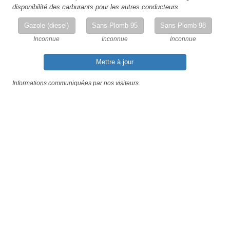
disponibilité des carburants pour les autres conducteurs.
Gazole (diesel)
Sans Plomb 95
Sans Plomb 98
Inconnue
Inconnue
Inconnue
Mettre à jour
Informations communiquées par nos visiteurs.