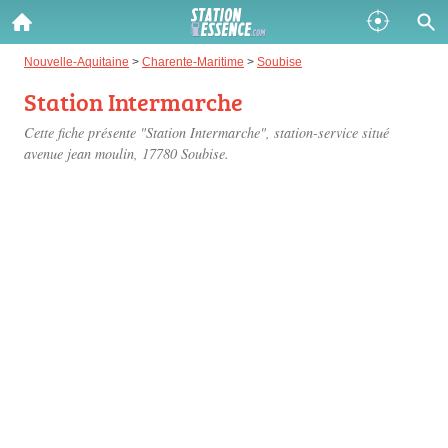
Gazole :
Nouvelle-Aquitaine
>
Charente-Maritime
>
Soubise
Station Intermarche
Disponible
Épuisé
Cette fiche présente "Station Intermarche", station-service situé
SP 98 :
avenue jean moulin
, 17780 Soubise.
Disponible
Épuisé
SP 95 :
Disponible
Épuisé
Fermer