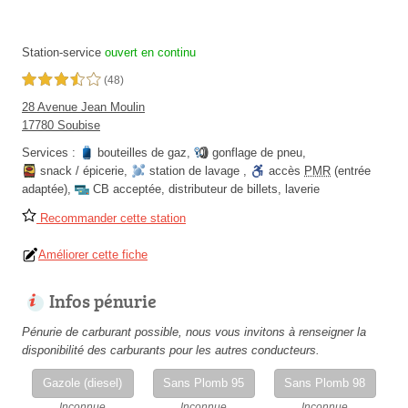
Station-service
ouvert en continu
3,5 étoiles sur 5
(48)
28 Avenue Jean Moulin
17780 Soubise
Services :
bouteilles de gaz
,
gonflage de pneu
,
snack / épicerie
,
station de lavage
,
accès
PMR
(entrée
adaptée)
,
CB acceptée
,
distributeur de billets
,
laverie
Recommander cette station
Améliorer cette fiche
Infos pénurie
Pénurie de carburant possible, nous vous invitons à renseigner la
disponibilité des carburants pour les autres conducteurs.
Gazole (diesel)
Sans Plomb 95
Sans Plomb 98
Inconnue
Inconnue
Inconnue