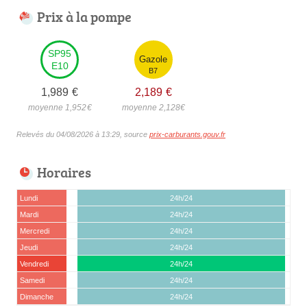
Prix à la pompe
SP95
Gazole
E10
B7
1,989
€
2,189
€
moyenne 1,952
€
moyenne 2,128
€
Relevés du 04/08/2026 à 13:29, source
prix-carburants.gouv.fr
Horaires
Lundi
24h/24
Mardi
24h/24
Mercredi
24h/24
Jeudi
24h/24
Vendredi
24h/24
Samedi
24h/24
Dimanche
24h/24