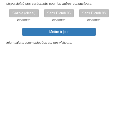
disponibilité des carburants pour les autres conducteurs.
Gazole (diesel)
Sans Plomb 95
Sans Plomb 98
Inconnue
Inconnue
Inconnue
Mettre à jour
Informations communiquées par nos visiteurs.