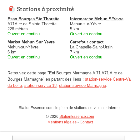
Stations à proximité
Esso Bourges Ste Thorette
Intermarche Mehun S/Yevre
A71Aire de Sainte Thorette
Mehun-sur-Yèvre
228 mètres
5 km
Ouvert en continu
Ouvert en continu
Market Mehun Sur Yevre
Carrefour contact
Mehun-sur-Yèvre
La Chapelle-Saint-Ursin
6 km
7 km
Ouvert en continu
Ouvert en continu
Retrouvez cette page "Eni Bourges Marmagne A 71 A71 Aire de
Bourges Marmagne" en partant des liens :
station-service Centre-Val
de Loire
,
station-service 18
,
station-service Marmagne
.
StationEssence.com, le plein de stations-service sur internet.
© 2026
StationEssence.com
Mentions légales
-
Contact