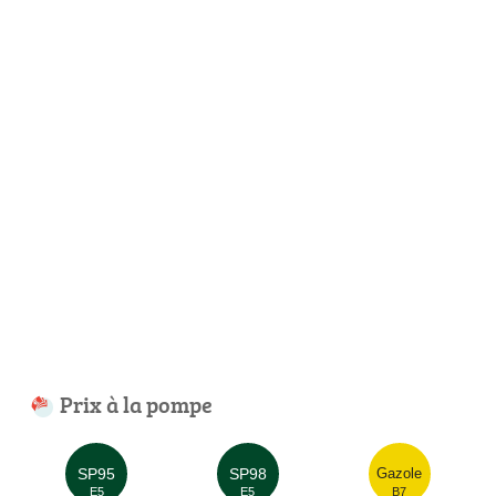
Prix à la pompe
SP95
SP98
Gazole
E5
E5
B7