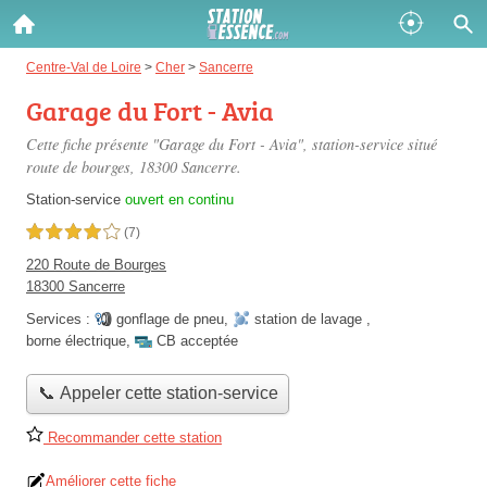
Gazole :
Centre-Val de Loire
>
Cher
>
Sancerre
Garage du Fort - Avia
Disponible
Épuisé
Cette fiche présente "Garage du Fort - Avia", station-service situé
SP 98 :
route de bourges
, 18300 Sancerre.
Disponible
Épuisé
Station-service
ouvert en continu
4,0 étoiles sur 5
(7)
SP 95 :
220 Route de Bourges
Disponible
Épuisé
18300 Sancerre
Services :
gonflage de pneu
,
station de lavage
,
borne électrique
,
CB acceptée
📞 Appeler cette station-service
Fermer
Recommander cette station
Améliorer cette fiche