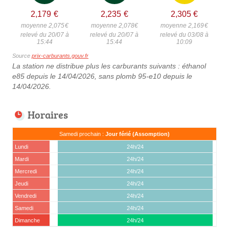
2,179
€
2,235
€
2,305
€
moyenne 2,075
€
moyenne 2,078
€
moyenne 2,169
€
relevé du 20/07 à
relevé du 20/07 à
relevé du 03/08 à
15:44
15:44
10:09
Source
prix-carburants.gouv.fr
La station ne distribue plus les carburants suivants : éthanol
e85 depuis le 14/04/2026, sans plomb 95-e10 depuis le
14/04/2026.
Horaires
Samedi prochain :
Jour férié (Assomption)
Lundi
24h/24
Mardi
24h/24
Mercredi
24h/24
Jeudi
24h/24
Vendredi
24h/24
Samedi
24h/24
Dimanche
24h/24